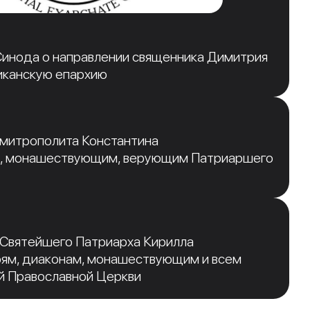
инода о направлении священника Димитрия
иканскую епархию
 митрополита Константина
, монашествующим, верующим Патриаршего
 Святейшего Патриарха Кирилла
рям, диаконам, монашествующим и всем
й Православной Церкви