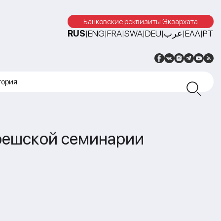
Банковские реквизиты Экзархата
RUS
ENG
FRA
SWA
DEU
عرب
ΕΛΛ
PT
|
|
|
|
|
|
|
тория
решской семинарии