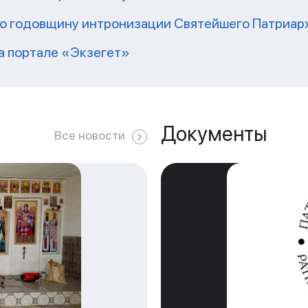
-ю годовщину интронизации Святейшего Патриар
на портале «Экзегет»
Документы
Все новости