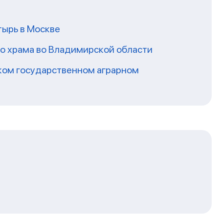
ырь в Москве
го храма во Владимирской области
ском государственном аграрном