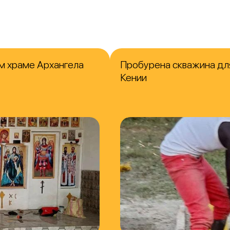
м храме Архангела
Пробурена скважина для
Кении