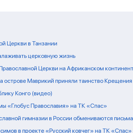
ой Церкви в Танзании
налаживать церковную жизнь
 Православной Церкви на Африканском континен
на острове Маврикий приняли таинство Крещения
блику Конго (видео)
ммы «Глобус Православия» на ТК «Спас»
славной гимназии в России обмениваются письма
ксимов в проекте «Русский ковчег» на ТК «Спас»