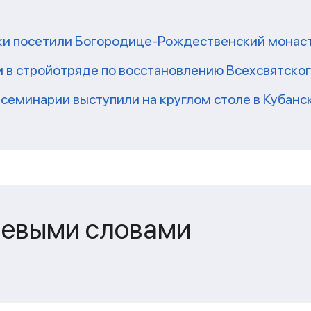
ки посетили Богородице-Рождественский монаст
 в стройотряде по восстановлению Всехсвятско
семинарии выступили на круглом столе в Кубан
чевыми словами