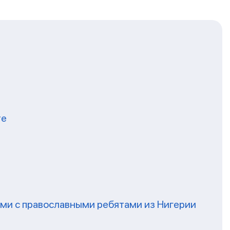
те
ми с православными ребятами из Нигерии