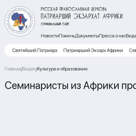
РУССКАЯ ПРАВОСЛАВНАЯ ЦЕРКОВЬ
ПАТРИАРШИЙ ЭКЗАРХАТ АФРИКИ
ОФИЦИАЛЬНЫЙ САЙТ
Новости
Помочь
Документы
Пресса о нас
Вид
Cвятейший Патриарх
Патриарший Экзарх Африки
Се
Главная
Видео
Культура и образование
/
/
Семинаристы из Африки про