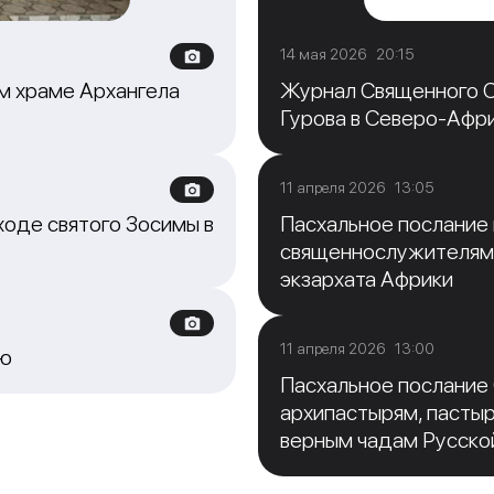
14 мая 2026 20:15
м храме Архангела
Журнал Священного С
Гурова в Северо-Афр
11 апреля 2026 13:05
ходе святого Зосимы в
Пасхальное послание
священнослужителям
экзархата Африки
11 апреля 2026 13:00
ию
Пасхальное послание
архипастырям, пасты
верным чадам Русско