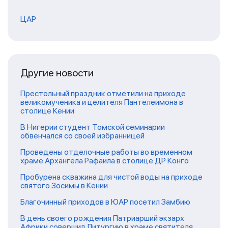
ЦАР
Другие новости
Престольный праздник отметили на приходе
великомученика и целителя Пантелеимона в
столице Кении
В Нигерии студент Томской семинарии
обвенчался со своей избранницей
Проведены отделочные работы во временном
храме Архангела Рафаила в столице ДР Конго
Пробурена скважина для чистой воды на приходе
святого Зосимы в Кении
Благочинный приходов в ЮАР посетил Замбию
В день своего рождения Патриарший экзарх
Африки совершил Литургию в храме святителя