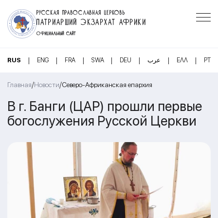
РУССКАЯ ПРАВОСЛАВНАЯ ЦЕРКОВЬ
ПАТРИАРШИЙ ЭКЗАРХАТ АФРИКИ
ОФИЦИАЛЬНЫЙ САЙТ
|
|
|
|
|
|
|
RUS
ENG
FRA
SWA
DEU
عرب
ΕΛΛ
PT
/
/
Главная
Новости
Северо-Африканская епархия
В г. Банги (ЦАР) прошли первые
богослужения Русской Церкви