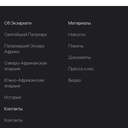
Об Экзархате
Материалы
Cвятейший Патриарх
Новости
Патриарший Экзарх
Помочь
Африки
Документы
Северо-Африканская
епархия
Пресса о нас
Южно-Африканская
Видео
епархия
История
Контакты
Контакты