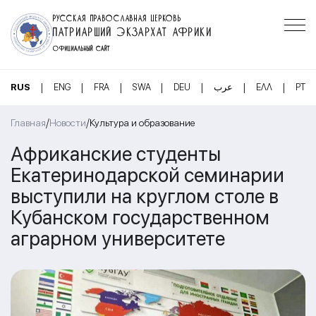
РУССКАЯ ПРАВОСЛАВНАЯ ЦЕРКОВЬ
ПАТРИАРШИЙ ЭКЗАРХАТ АФРИКИ
ОФИЦИАЛЬНЫЙ САЙТ
|
|
|
|
|
|
|
RUS
ENG
FRA
SWA
DEU
عرب
ΕΛΛ
PT
/
/
Главная
Новости
Культура и образование
Африканские студенты
Екатеринодарской семинарии
выступили на круглом столе в
Кубанском государственном
аграрном университете