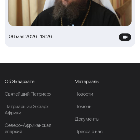
06 мая 2026 18:26
Об Экзархате
Материалы
Cвятейший Патриарх
Новости
Патриарший Экзарх
Помочь
Африки
Документы
Северо-Африканская
епархия
Пресса о нас