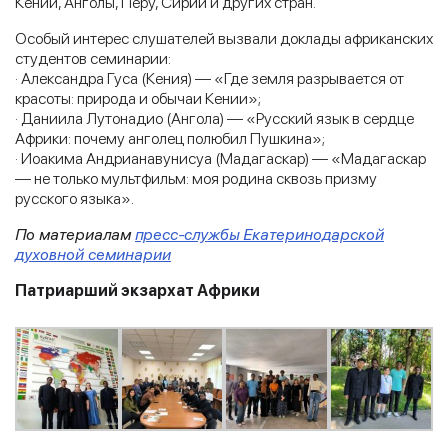
Кении, Анголы, Перу, Сирии и других стран.
Особый интерес слушателей вызвали доклады африканских
студентов семинарии:
· Александра Гуса (Кения) — «Где земля разрывается от
красоты: природа и обычаи Кении»;
· Даниила Лутонадио (Ангола) — «Русский язык в сердце
Африки: почему анголец полюбил Пушкина»;
· Иоакима Андрианавунисуа (Мадагаскар) — «Мадагаскар
— не только мультфильм: моя родина сквозь призму
русского языка».
По материалам
пресс-службы Екатеринодарской
духовной семинарии
Патриарший экзархат Африки