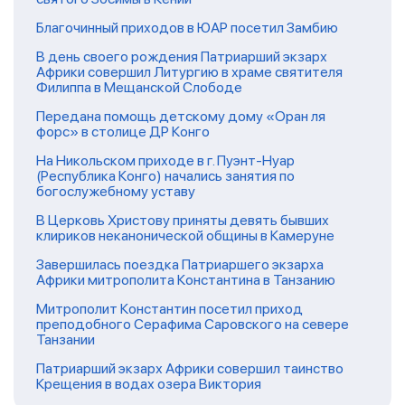
Благочинный приходов в ЮАР посетил Замбию
В день своего рождения Патриарший экзарх
Африки совершил Литургию в храме святителя
Филиппа в Мещанской Слободе
Передана помощь детскому дому «Оран ля
форс» в столице ДР Конго
На Никольском приходе в г. Пуэнт-Нуар
(Республика Конго) начались занятия по
богослужебному уставу
В Церковь Христову приняты девять бывших
клириков неканонической общины в Камеруне
Завершилась поездка Патриаршего экзарха
Африки митрополита Константина в Танзанию
Митрополит Константин посетил приход
преподобного Серафима Саровского на севере
Танзании
Патриарший экзарх Африки совершил таинство
Крещения в водах озера Виктория