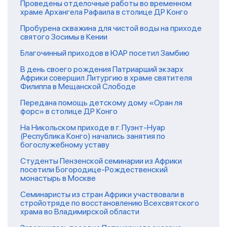
Проведены отделочные работы во временном
храме Архангела Рафаила в столице ДР Конго
Пробурена скважина для чистой воды на приходе
святого Зосимы в Кении
Благочинный приходов в ЮАР посетил Замбию
В день своего рождения Патриарший экзарх
Африки совершил Литургию в храме святителя
Филиппа в Мещанской Слободе
Передана помощь детскому дому «Оран ля
форс» в столице ДР Конго
На Никольском приходе в г. Пуэнт-Нуар
(Республика Конго) начались занятия по
богослужебному уставу
Студенты Пензенской семинарии из Африки
посетили Богородице-Рождественский
монастырь в Москве
Семинаристы из стран Африки участвовали в
стройотряде по восстановлению Всехсвятского
храма во Владимирской области