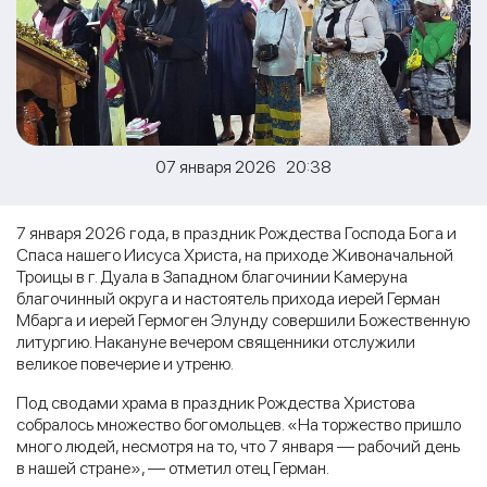
07 января 2026 20:38
7 января 2026 года, в праздник Рождества Господа Бога и
Спаса нашего Иисуса Христа, на приходе Живоначальной
Троицы в г. Дуала в Западном благочинии Камеруна
благочинный округа и настоятель прихода иерей Герман
Мбарга и иерей Гермоген Элунду совершили Божественную
литургию. Накануне вечером священники отслужили
великое повечерие и утреню.
Под сводами храма в праздник Рождества Христова
собралось множество богомольцев. «На торжество пришло
много людей, несмотря на то, что 7 января — рабочий день
в нашей стране», — отметил отец Герман.