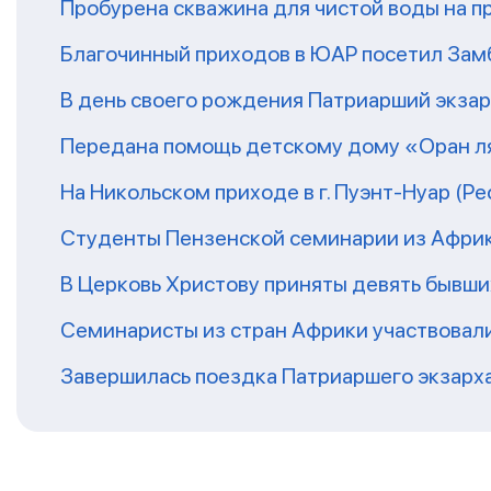
Пробурена скважина для чистой воды на п
Благочинный приходов в ЮАР посетил За
В день своего рождения Патриарший экза
Передана помощь детскому дому «Оран ля
На Никольском приходе в г. Пуэнт-Нуар (Р
Студенты Пензенской семинарии из Афри
В Церковь Христову приняты девять бывш
Семинаристы из стран Африки участвовали
Завершилась поездка Патриаршего экзарх