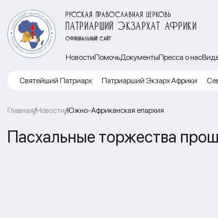
РУССКАЯ ПРАВОСЛАВНАЯ ЦЕРКОВЬ
ПАТРИАРШИЙ ЭКЗАРХАТ АФРИКИ
ОФИЦИАЛЬНЫЙ САЙТ
Новости
Помочь
Документы
Пресса о нас
Вид
Cвятейший Патриарх
Патриарший Экзарх Африки
Се
Главная
Новости
Южно-Африканская епархия
/
/
Пасхальные торжества прошл