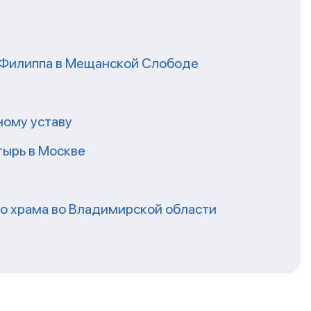
я Филиппа в Мещанской Слободе
ному уставу
ырь в Москве
го храма во Владимирской области