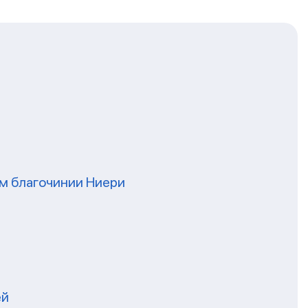
ом благочинии Ниери
ей