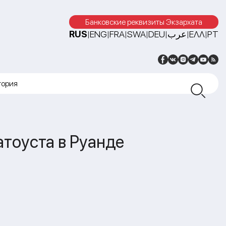
Банковские реквизиты Экзархата
RUS
ENG
FRA
SWA
DEU
عرب
ΕΛΛ
PT
|
|
|
|
|
|
|
тория
атоуста в Руанде