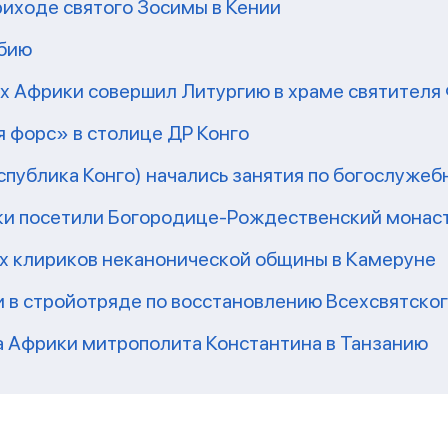
риходе святого Зосимы в Кении
мбию
рх Африки совершил Литургию в храме святител
 форс» в столице ДР Конго
еспублика Конго) начались занятия по богослужеб
ки посетили Богородице-Рождественский монаст
их клириков неканонической общины в Камеруне
 в стройотряде по восстановлению Всехсвятско
а Африки митрополита Константина в Танзанию