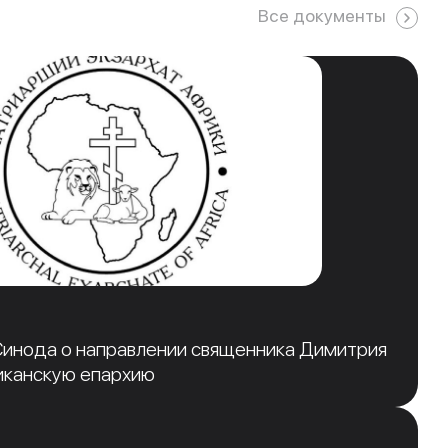
Все документы
инода о направлении священника Димитрия
иканскую епархию