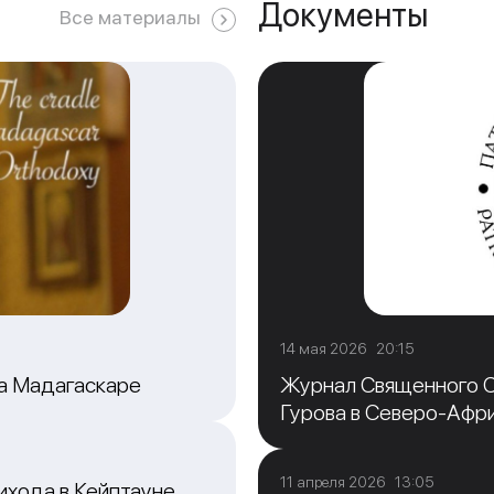
Документы
Все материалы
14 мая 2026 20:15
на Мадагаскаре
Журнал Священного С
Гурова в Северо-Афр
11 апреля 2026 13:05
ихода в Кейптауне