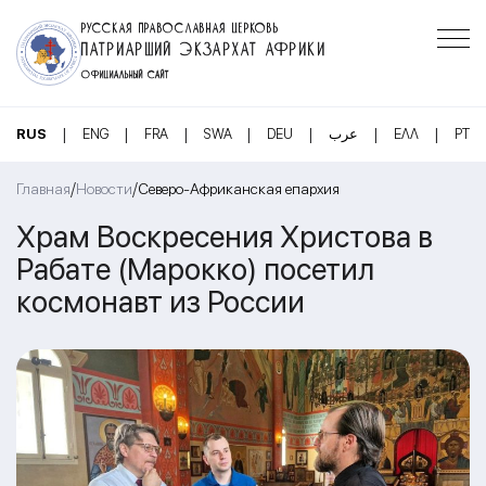
РУССКАЯ ПРАВОСЛАВНАЯ ЦЕРКОВЬ
ПАТРИАРШИЙ ЭКЗАРХАТ АФРИКИ
ОФИЦИАЛЬНЫЙ САЙТ
|
|
|
|
|
|
|
RUS
ENG
FRA
SWA
DEU
عرب
ΕΛΛ
PT
/
/
Главная
Новости
Северо-Африканская епархия
Храм Воскресения Христова в
Рабате (Марокко) посетил
космонавт из России