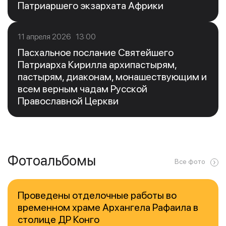
Патриаршего экзархата Африки
11 апреля 2026 13:00
Пасхальное послание Святейшего
Патриарха Кирилла архипастырям,
пастырям, диаконам, монашествующим и
всем верным чадам Русской
Православной Церкви
Фотоальбомы
Все фото
Проведены отделочные работы во
временном храме Архангела Рафаила в
столице ДР Конго