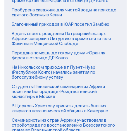
храме Архангела Рафаила в столице ДР Конго
Пробурена скважина для чистой воды на приходе
святого Зосимы в Кении
Благочинный приходов в ЮАР посетил Замбию
В день своего рождения Патриарший экзарх
Африки совершил Литургию в храме святителя
Филиппа в Мещанской Слободе
Передана помощь детскому дому «Оран ля
форс» в столице ДР Конго
На Никольском приходе в г. Пуэнт-Нуар
(Республика Конго) начались занятия по
богослужебному уставу
Студенты Пензенской семинарии из Африки
посетили Богородице-Рождественский
монастырь в Москве
В Церковь Христову приняты девять бывших
клириков неканонической общины в Камеруне
Семинаристы из стран Африки участвовали в
стройотряде по восстановлению Всехсвятского
храма во Владимирской области