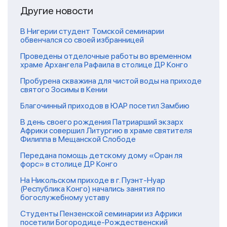
Другие новости
В Нигерии студент Томской семинарии
обвенчался со своей избранницей
Проведены отделочные работы во временном
храме Архангела Рафаила в столице ДР Конго
Пробурена скважина для чистой воды на приходе
святого Зосимы в Кении
Благочинный приходов в ЮАР посетил Замбию
В день своего рождения Патриарший экзарх
Африки совершил Литургию в храме святителя
Филиппа в Мещанской Слободе
Передана помощь детскому дому «Оран ля
форс» в столице ДР Конго
На Никольском приходе в г. Пуэнт-Нуар
(Республика Конго) начались занятия по
богослужебному уставу
Студенты Пензенской семинарии из Африки
посетили Богородице-Рождественский