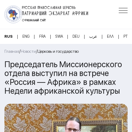
РУССКАЯ ПРАВОСЛАВНАЯ ЦЕРКОВЬ
ПАТРИАРШИЙ ЭКЗАРХАТ АФРИКИ
ОФИЦИАЛЬНЫЙ САЙТ
|
|
|
|
|
|
|
RUS
ENG
FRA
SWA
DEU
عرب
ΕΛΛ
PT
/
/
Главная
Новости
Церковь и государство
Председатель Миссионерского
отдела выступил на встрече
«Россия — Африка» в рамках
Недели африканской культуры