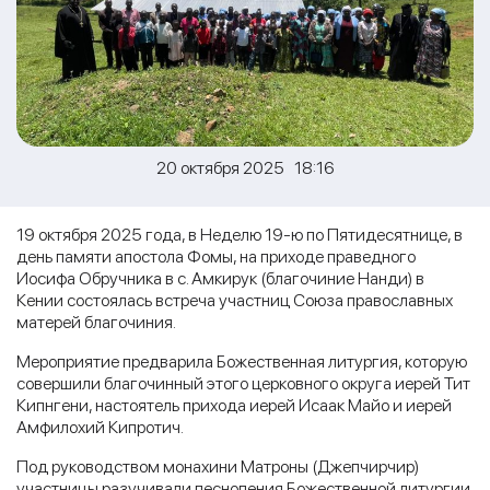
20 октября 2025 18:16
19 октября 2025 года, в Неделю 19-ю по Пятидесятнице, в
день памяти апостола Фомы, на приходе праведного
Иосифа Обручника в с. Амкирук (благочиние Нанди) в
Кении состоялась встреча участниц Союза православных
матерей благочиния.
Мероприятие предварила Божественная литургия, которую
совершили благочинный этого церковного округа иерей Тит
Кипнгени, настоятель прихода иерей Исаак Майо и иерей
Амфилохий Кипротич.
Под руководством монахини Матроны (Джепчирчир)
участницы разучивали песнопения Божественной литургии.