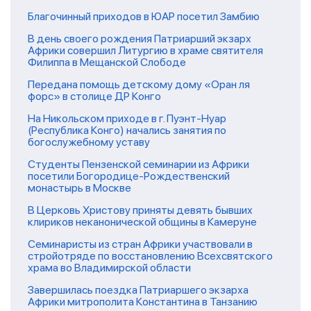
Благочинный приходов в ЮАР посетил Замбию
В день своего рождения Патриарший экзарх
Африки совершил Литургию в храме святителя
Филиппа в Мещанской Слободе
Передана помощь детскому дому «Оран ля
форс» в столице ДР Конго
На Никольском приходе в г. Пуэнт-Нуар
(Республика Конго) начались занятия по
богослужебному уставу
Студенты Пензенской семинарии из Африки
посетили Богородице-Рождественский
монастырь в Москве
В Церковь Христову приняты девять бывших
клириков неканонической общины в Камеруне
Семинаристы из стран Африки участвовали в
стройотряде по восстановлению Всехсвятского
храма во Владимирской области
Завершилась поездка Патриаршего экзарха
Африки митрополита Константина в Танзанию