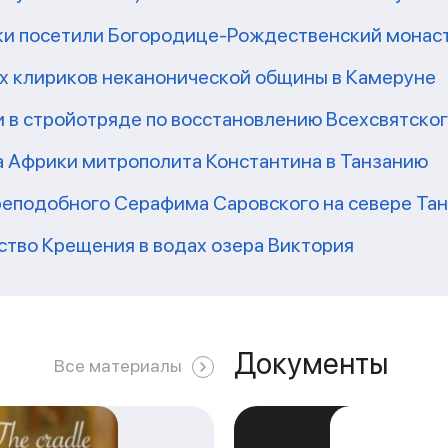
ки посетили Богородице-Рождественский монаст
их клириков неканонической общины в Камеруне
 в стройотряде по восстановлению Всехсвятско
а Африки митрополита Константина в Танзанию
реподобного Серафима Саровского на севере Та
ство Крещения в водах озера Виктория
Документы
Все материалы