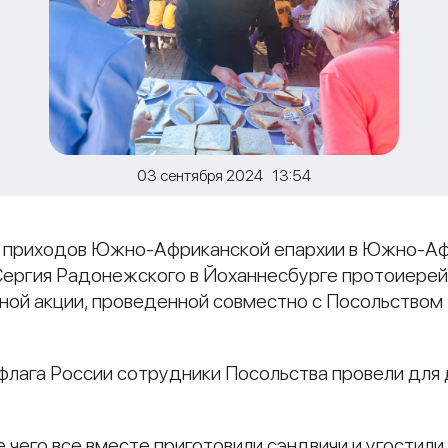
03 сентября 2024 13:54
ый приходов Южно-Африканской епархии в Южно-Аф
Сергия Радонежского в Йоханнесбурге протоиерей
ьной акции, проведенной совместно с Посольством
флага России сотрудники Посольства провели для 
е чего все вместе приготовили сэндвичи и угостили