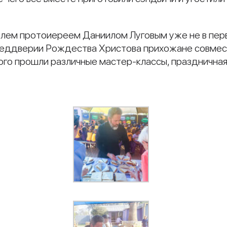
елем протоиереем Даниилом Луговым уже не в пер
реддверии Рождества Христова прихожане совме
рого прошли различные мастер-классы, праздничная
и