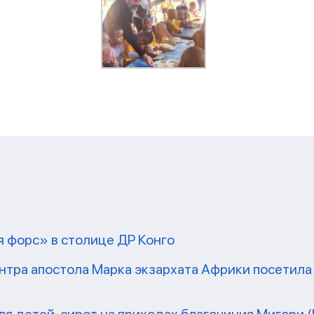
 форс» в столице ДР Конго
нтра апостола Марка экзархата Африки посетил
я детей-сирот на приходах благочиния Мигори (