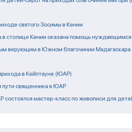
риходе святого Зосимы в Кении
а в столице Кении оказана помощь нуждающимся
ным верующим в Южном благочинии Мадагаскара
прихода в Кейптауне (ЮАР)
м пути священника в ЮАР
Р состоялся мастер-класс по живописи для дете