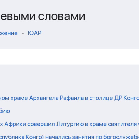
чевыми словами
ужение
ЮАР
-
ом храме Архангела Рафаила в столице ДР Конг
мбию
рх Африки совершил Литургию в храме святител
еспублика Конго) начались занятия по богослужеб