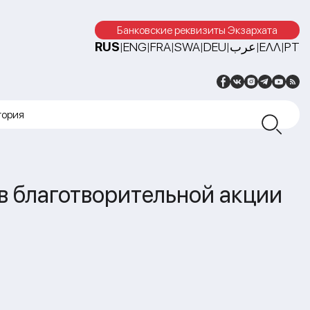
Банковские реквизиты Экзархата
RUS
ENG
FRA
SWA
DEU
عرب
ΕΛΛ
PT
|
|
|
|
|
|
|
тория
в благотворительной акции