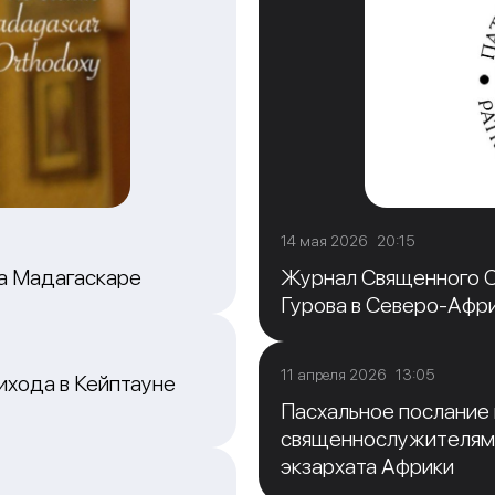
14 мая 2026 20:15
на Мадагаскаре
Журнал Священного С
Гурова в Северо-Афр
11 апреля 2026 13:05
ихода в Кейптауне
Пасхальное послание
священнослужителям
экзархата Африки