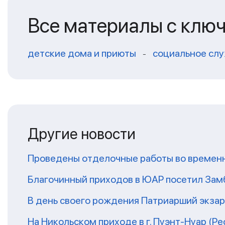
Все материалы с клю
детские дома и приюты
социальное сл
-
Другие новости
Проведены отделочные работы во временн
Благочинный приходов в ЮАР посетил За
В день своего рождения Патриарший экза
На Никольском приходе в г. Пуэнт-Нуар (Р