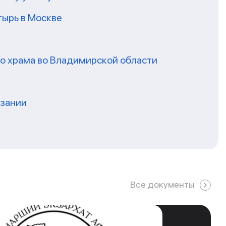
ырь в Москве
го храма во Владимирской области
нзании
Все документы