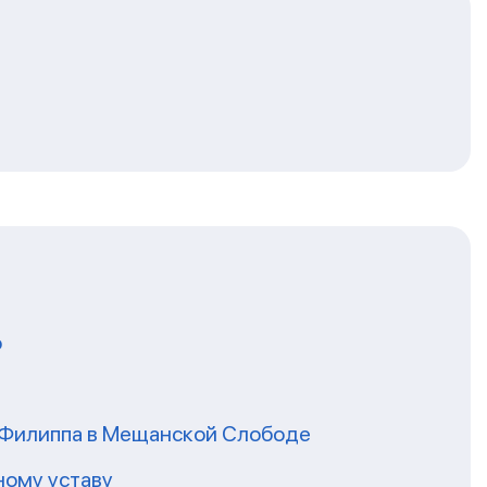
о
я Филиппа в Мещанской Слободе
ному уставу