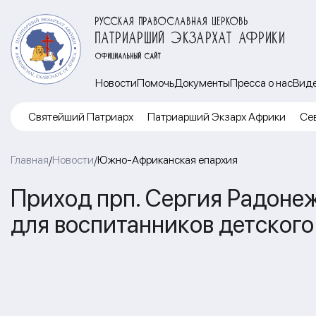
РУССКАЯ ПРАВОСЛАВНАЯ ЦЕРКОВЬ
ПАТРИАРШИЙ ЭКЗАРХАТ АФРИКИ
ОФИЦИАЛЬНЫЙ САЙТ
Новости
Помочь
Документы
Пресса о нас
Вид
Cвятейший Патриарх
Патриарший Экзарх Африки
Се
Главная
Новости
Южно-Африканская епархия
/
/
Приход прп. Сергия Радонеж
для воспитанников детского