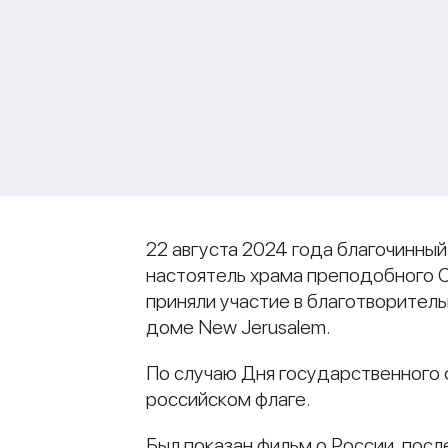
22 августа 2024 года благочинн
настоятель храма преподобного 
приняли участие в благотворител
доме New Jerusalem.
По случаю Дня государственного 
российском флаге.
Был показан фильм о России, посл