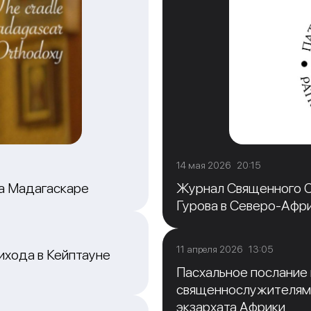
14 мая 2026 20:15
на Мадагаскаре
Журнал Священного С
Гурова в Северо-Афр
11 апреля 2026 13:05
ихода в Кейптауне
Пасхальное послание
священнослужителям
экзархата Африки