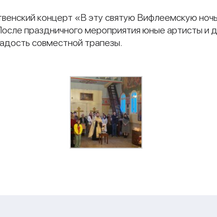
енский концерт «В эту святую Вифлеемскую ночь»
После праздничного мероприятия юные артисты и д
радость совместной трапезы.
и