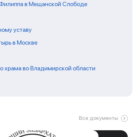
я Филиппа в Мещанской Слободе
ному уставу
ырь в Москве
го храма во Владимирской области
Все документы