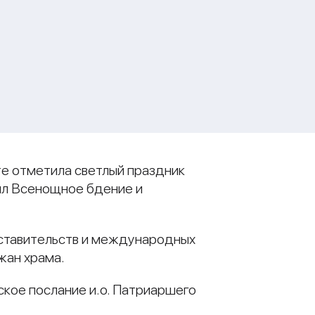
те отметила светлый праздник
ил Всенощное бдение и
ставительств и международных
жан храма.
кое послание и.о. Патриаршего