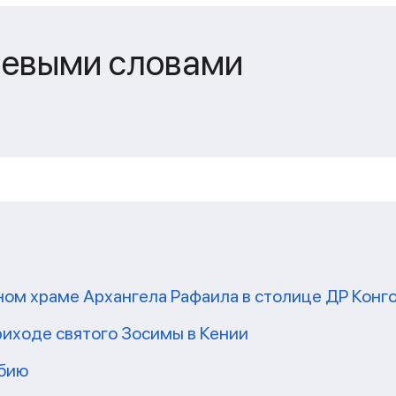
чевыми словами
ом храме Архангела Рафаила в столице ДР Конг
риходе святого Зосимы в Кении
мбию