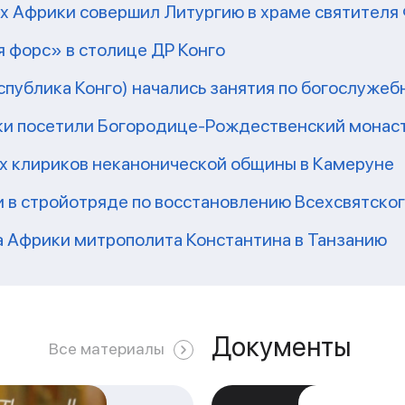
рх Африки совершил Литургию в храме святител
 форс» в столице ДР Конго
еспублика Конго) начались занятия по богослужеб
ки посетили Богородице-Рождественский монаст
их клириков неканонической общины в Камеруне
 в стройотряде по восстановлению Всехсвятско
а Африки митрополита Константина в Танзанию
Документы
Все материалы