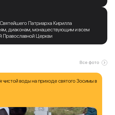
 Святейшего Патриарха Кирилла
рям, диаконам, монашествующим и всем
й Православной Церкви
Все фото
 чистой воды на приходе святого Зосимы в