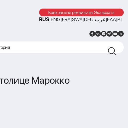
Банковские реквизиты Экзархата
RUS
ENG
FRA
SWA
DEU
عرب
ΕΛΛ
PT
|
|
|
|
|
|
|
тория
столице Марокко