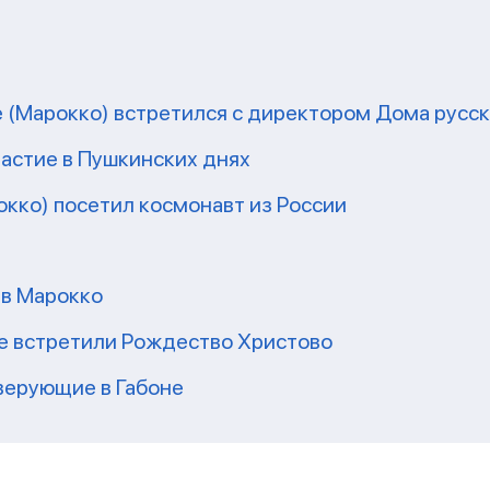
е (Марокко) встретился с директором Дома русс
астие в Пушкинских днях
окко) посетил космонавт из России
 в Марокко
е встретили Рождество Христово
верующие в Габоне