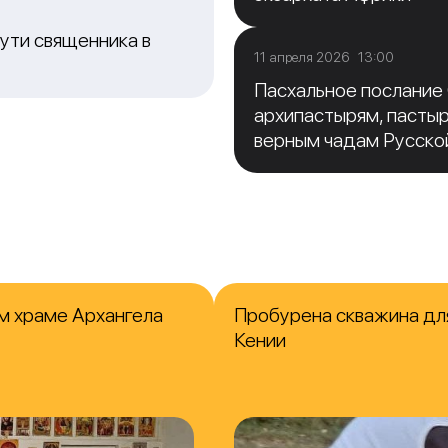
ути священника в
11 апреля 2026 13:00
Пасхальное послание
архипастырям, пасты
верным чадам Русско
м храме Архангела
Пробурена скважина для
Кении