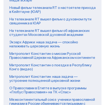
Мадагаскаре
Новый фильм телеканала RT о настоятеле прихода
в Кейптауне (ЮАР)
На телеканале RT вышел фильм о духовном пути
священника в ЮАР
На телеканале RT вышел фильм об африканских
студентах Московской духовной академии
Экзарх Африки: наша задача — спокойно
налаживать церковную жизнь
Митрополит Константин о миссии Русской
Православной Церкви на Африканском континенте
Митрополит Константин о поездке в Республику
Конго (видео)
Митрополит Константин: наша задача —
устроение полноценной церковной жизни
О Православии в Египте в выпуске программы
«Глобус Православия» на ТК «Спас»
Межконтинентальный союз: ученики православной
гимназии в России обмениваются письмами с