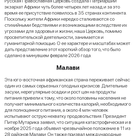
Русская Православная Церковь создала Патриарший
экзархат Африки чуть более четырех лет назад и за это
время ее присутствие появилось в 35 странах континента.
Поскольку жители Африки нередко сталкиваются со
стихийными бедствиями и возникающими вследствие их
угрозами для здоровья и жизни, наша Церковь, помимо
просветительской деятельности, занимается и
гуманитарной помощью. О ее характере и масштабах может
дать представление этот короткий обзор того, что было
сделано в минувшем феврале 2026 года.
Малави
Эта юго-восточная африканская страна переживает сейчас
один из самых серьезных голодных кризисов. Длительные
засухи, нерегулярные осадки и рост цен на продукты
питания привели к тому, что около половины населения не
получает минимального количества калорий, необходимого
для полноценного питания, а около 4 млн человек
испытывают острую нехватку продовольствия. Президент
Питер Мутарика заявил, что ситуация катастрофическая и в
ноябре 2025 года объявил чрезвычайное положение в 11 из
28 районов Малави. Он также призвал международные