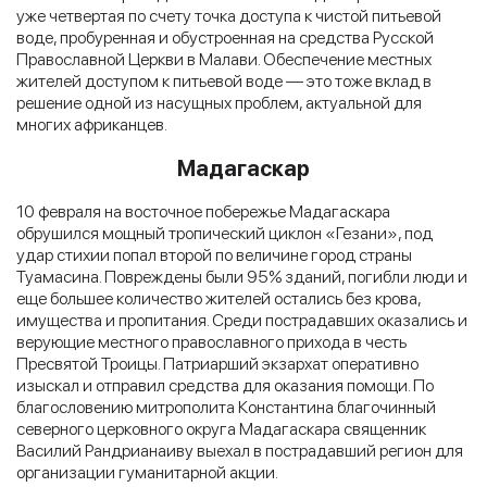
уже четвертая по счету точка доступа к чистой питьевой
воде, пробуренная и обустроенная на средства Русской
Православной Церкви в Малави. Обеспечение местных
жителей доступом к питьевой воде — это тоже вклад в
решение одной из насущных проблем, актуальной для
многих африканцев.
Мадагаскар
10 февраля на восточное побережье Мадагаскара
обрушился мощный тропический циклон «Гезани», под
удар стихии попал второй по величине город страны
Туамасина. Повреждены были 95% зданий, погибли люди и
еще большее количество жителей остались без крова,
имущества и пропитания. Среди пострадавших оказались и
верующие местного православного прихода в честь
Пресвятой Троицы. Патриарший экзархат оперативно
изыскал и отправил средства для оказания помощи. По
благословению митрополита Константина благочинный
северного церковного округа Мадагаскара священник
Василий Рандрианаиву выехал в пострадавший регион для
организации гуманитарной акции.