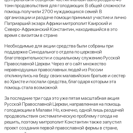
тонн продовольствия для голодающих. В общей сложности
помощь получили 2700 нуждающихся семей. В
организации и раздаче помощи принимал участие и лично
Патриарший экзарх Африки митрополит Каирский и
Северо-Африканский Константин, находившийся в это
время с визитом в стране.
Необходимые для акции средства были собраны при
поддержке Синодального отдела по церковной
благотворительности и социальному служению Русской
Православной Церкви. Через его сайт множество
неравнодушных православных людей из России
откликнулись на беду своих малавийских братьев и сестер
во Христе и послали средства, благодаря которым эта
помощь стала возможной.
За последние три года это уже пятая масштабная акция
Русской Православной Церкви, направленная на помощь
голодающим в Малави. Но, конечно, одной лишь раздачей
продовольствия систематическую проблему голода не
решить, поэтому митрополит Константин также запустил
проект создания первой православной фермы в стране,