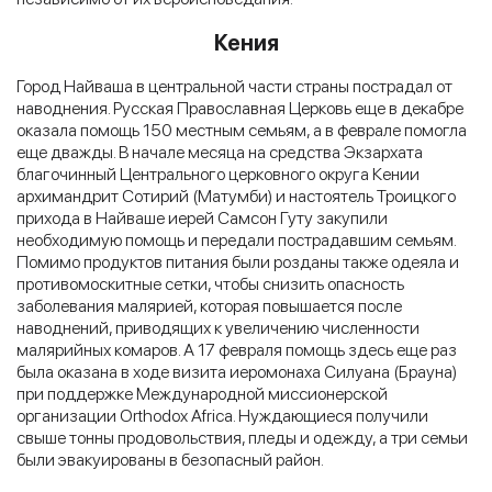
Кения
Город Найваша в центральной части страны пострадал от
наводнения. Русская Православная Церковь еще в декабре
оказала помощь 150 местным семьям, а в феврале помогла
еще дважды. В начале месяца на средства Экзархата
благочинный Центрального церковного округа Кении
архимандрит Сотирий (Матумби) и настоятель Троицкого
прихода в Найваше иерей Самсон Гуту закупили
необходимую помощь и передали пострадавшим семьям.
Помимо продуктов питания были розданы также одеяла и
противомоскитные сетки, чтобы снизить опасность
заболевания малярией, которая повышается после
наводнений, приводящих к увеличению численности
малярийных комаров. А 17 февраля помощь здесь еще раз
была оказана в ходе визита иеромонаха Силуана (Брауна)
при поддержке Международной миссионерской
организации Orthodox Africa. Нуждающиеся получили
свыше тонны продовольствия, пледы и одежду, а три семьи
были эвакуированы в безопасный район.