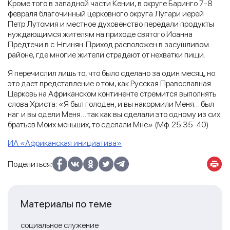
Кроме того в западной части Кении, в округе Баринго 7-8
февраля благочинный церковного округа Лугари иерей
Петр Лутомия и местное духовенство передали продукты
нуждающимся жителям на приходе святого Иоанна
Предтечи в с. Нгинян. Приход расположен в засушливом
районе, где многие жители страдают от нехватки пищи.
Я перечислил лишь то, что было сделано за один месяц, но
это дает представление о том, как Русская Православная
Церковь на Африканском континенте стремится выполнять
слова Христа: «Я был голоден, и вы накормили Меня… был
наг и вы одели Меня… так как вы сделали это одному из сих
братьев Моих меньших, то сделали Мне» (Мф. 25:35-40).
ИА «Африканская инициатива»
Поделиться:
Материалы по теме
социальное служение