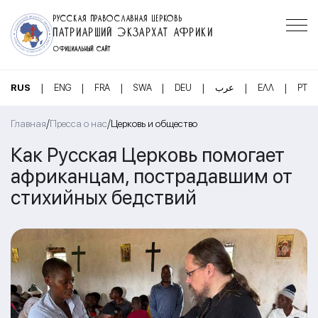
РУССКАЯ ПРАВОСЛАВНАЯ ЦЕРКОВЬ
ПАТРИАРШИЙ ЭКЗАРХАТ АФРИКИ
ОФИЦИАЛЬНЫЙ САЙТ
|
|
|
|
|
|
|
RUS
ENG
FRA
SWA
DEU
عرب
ΕΛΛ
PT
/
/
Главная
Пресса о нас
Церковь и общество
Как Русская Церковь помогает
африканцам, пострадавшим от
стихийных бедствий