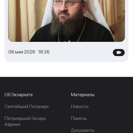
06 мая 2026 18:26
Об Экзархате
Материалы
Cвятейший Патриарх
Новости
Патриарший Экзарх
Помочь
Африки
Документы