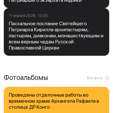
11 апреля 2026 13:00
Пасхальное послание Святейшего
Патриарха Кирилла архипастырям,
пастырям, диаконам, монашествующим и
всем верным чадам Русской
Православной Церкви
Фотоальбомы
Все фото
Проведены отделочные работы во
временном храме Архангела Рафаила в
столице ДР Конго