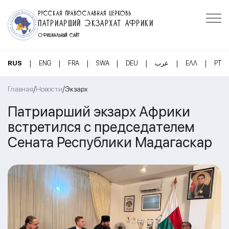
РУССКАЯ ПРАВОСЛАВНАЯ ЦЕРКОВЬ
ПАТРИАРШИЙ ЭКЗАРХАТ АФРИКИ
ОФИЦИАЛЬНЫЙ САЙТ
|
|
|
|
|
|
|
RUS
ENG
FRA
SWA
DEU
عرب
ΕΛΛ
PT
/
/
Главная
Новости
Экзарх
Патриарший экзарх Африки
встретился с председателем
Сената Республики Мадагаскар