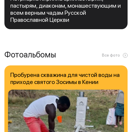
пастырям, диаконам, монашествующим и
всем верным чадам Русской
Православной Церкви
Фотоальбомы
Все фото
Пробурена скважина для чистой воды на
приходе святого Зосимы в Кении