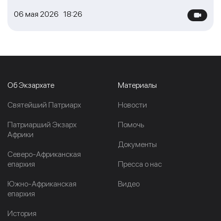
06 мая 2026 18:26
Об Экзархате
Материалы
Cвятейший Патриарх
Новости
Патриарший Экзарх
Помочь
Африки
Документы
Северо-Африканская
епархия
Пресса о нас
Южно-Африканская
Видео
епархия
История