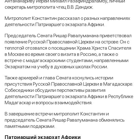
Антананариву иерей Михаил Разафиндраламбу, личный
секретарь митрополита чтец В.В. Дендюк.
Митрополит Константин рассказал о разных направлениях
деятельности Патриаршего экзархата Африки.
Председатель Сената Ришар Равалуманана приветствовал
появление Русской Православной Церкви на острове. Он с
теплотой отозвался о посещении Храма Христа Спасителя
в Москве во время своего визита в Россию, а также о
встрече с мадагаскарскими студентами, направленными
Экзархатом на учебу в духовных школах России.
Также архиерей и глава Сената коснулись истории
присутствия Русской Православной Церкви в Магадаскаре.
Собеседники обсудили перспективы развития
деятельности Патриаршего экзархата Африки в Республике
Мадагаскар и вопросы взаимодействия.
В завершение встречи митрополит Константин и
председатель Сената Ришар Равалуманана обменялись
памятными подарками.
Патриарший экзархат Африки