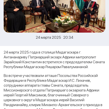
24 марта 2025 20:34
24 марта 2025 года в столице Мадагаскара г.
Антананариву Патриарший экзарх Африки митрополит
Зарайский Константин встретился с председателем Сената
Республики Мадагаскар Ришаром Равалумананой.
Во встрече участвовали атташе Посольства Российской
Федерации в Республике Мадагаскар И.С. Лихачев,
сотрудники аппарата главы Сената, председатель
Миссионерского отдела Патриаршего экзархата Африки
иерей Георгий Максимов, благочинный Северного
церковного округа Мадагаскара иерей Василий
Рандрианайву, клирик Михаило-Архангельского прихода в