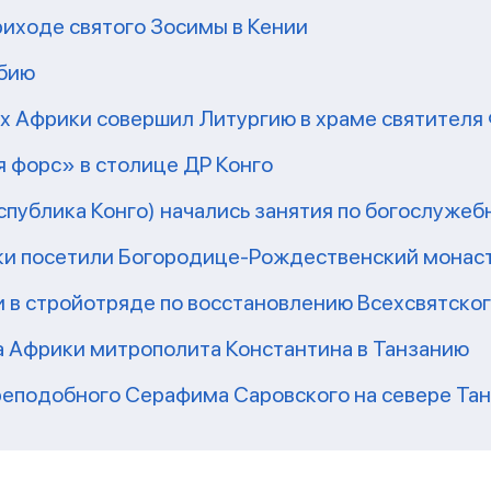
риходе святого Зосимы в Кении
мбию
рх Африки совершил Литургию в храме святител
 форс» в столице ДР Конго
еспублика Конго) начались занятия по богослужеб
ки посетили Богородице-Рождественский монаст
 в стройотряде по восстановлению Всехсвятско
а Африки митрополита Константина в Танзанию
реподобного Серафима Саровского на севере Та