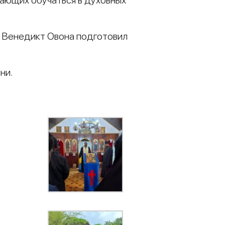
лающих обучаться в духовных
 Венедикт Овона подготовил
ни.