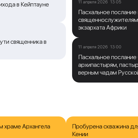
11 апреля 2026 13:05
ихода в Кейптауне
Пасхальное послание
священнослужителям
экзархата Африки
ути священника в
11 апреля 2026 13:00
Пасхальное послание
архипастырям, пасты
верным чадам Русско
м храме Архангела
Пробурена скважина для
Кении