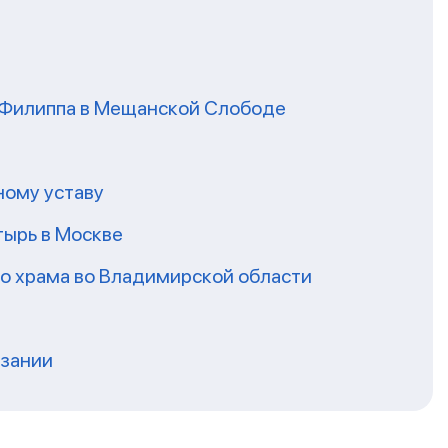
я Филиппа в Мещанской Слободе
ному уставу
ырь в Москве
го храма во Владимирской области
нзании