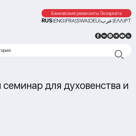
Банковские реквизиты Экзархата
RUS
ENG
FRA
SWA
DEU
عرب
ΕΛΛ
PT
|
|
|
|
|
|
|
тория
 семинар для духовенства и