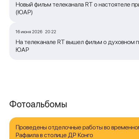
Новый фильм телеканала RT о настоятеле пр
(ЮАР)
16 июня 2026 20:22
На телеканале RT вышел фильм о духовном п
ЮАР
Фотоальбомы
Проведены отделочные работы во временно
Рафаила в столице ДР Конго