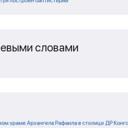
Нтуи построен баптистерий
чевыми словами
ом храме Архангела Рафаила в столице ДР Конг