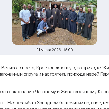
21 марта 2026 16:00
 Великого поста, Крестопоклонную, на приходе Жив
агочинный округа и настоятель прихода иерей Ге
ено поклонение Честному и Животворящему Крес
 в г. Нконгсамба в Западном благочинии под пред