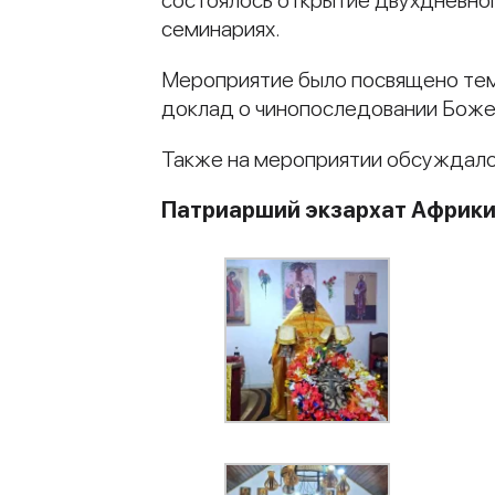
состоялось открытие двухдневног
семинариях.
Мероприятие было посвящено тем
доклад о чинопоследовании Божес
Также на мероприятии обсуждало
Патриарший экзархат Африк