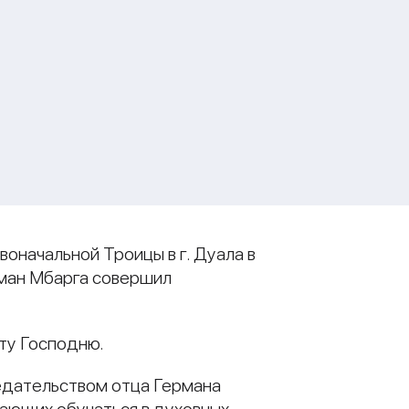
оначальной Троицы в г. Дуала в
рман Мбарга совершил
ту Господню.
седательством отца Германа