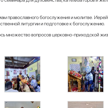
о семинара для духовенства, катехизаторов и же
ам православного богослужения и молитве. Иерей
твенной литургии и подготовке к богослужению.
сь множество вопросов церковно-приходской жиз
и