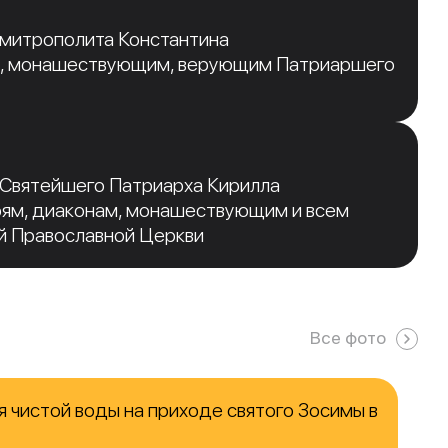
 митрополита Константина
, монашествующим, верующим Патриаршего
 Святейшего Патриарха Кирилла
рям, диаконам, монашествующим и всем
й Православной Церкви
Все фото
 чистой воды на приходе святого Зосимы в