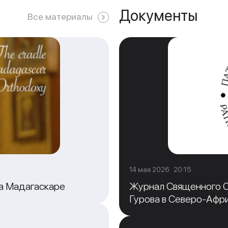
Документы
Все материалы
14 мая 2026 20:15
на Мадагаскаре
Журнал Священного С
Гурова в Северо-Афр