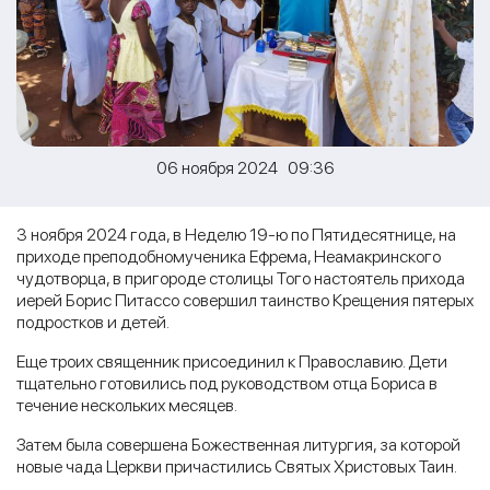
06 ноября 2024 09:36
3 ноября 2024 года, в Неделю 19-ю по Пятидесятнице, на
приходе преподобномученика Ефрема, Неамакринского
чудотворца, в пригороде столицы Того настоятель прихода
иерей Борис Питассо совершил таинство Крещения пятерых
подростков и детей.
Еще троих священник присоединил к Православию. Дети
тщательно готовились под руководством отца Бориса в
течение нескольких месяцев.
Затем была совершена Божественная литургия, за которой
новые чада Церкви причастились Святых Христовых Таин.