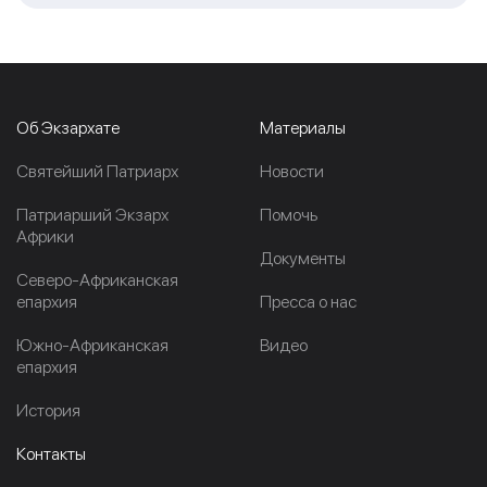
Об Экзархате
Материалы
Cвятейший Патриарх
Новости
Патриарший Экзарх
Помочь
Африки
Документы
Северо-Африканская
епархия
Пресса о нас
Южно-Африканская
Видео
епархия
История
Контакты