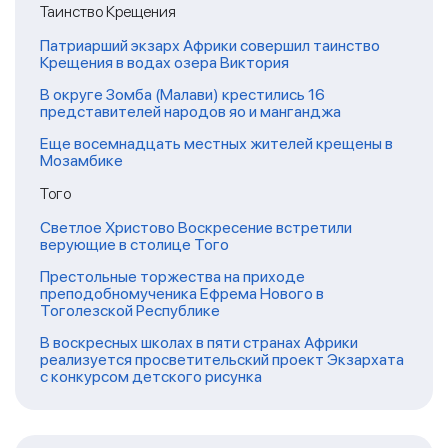
Таинство Крещения
Патриарший экзарх Африки совершил таинство
Крещения в водах озера Виктория
В округе Зомба (Малави) крестились 16
представителей народов яо и манганджа
Еще восемнадцать местных жителей крещены в
Мозамбике
Того
Светлое Христово Воскресение встретили
верующие в столице Того
Престольные торжества на приходе
преподобномученика Ефрема Нового в
Тоголезской Республике
В воскресных школах в пяти странах Африки
реализуется просветительский проект Экзархата
с конкурсом детского рисунка