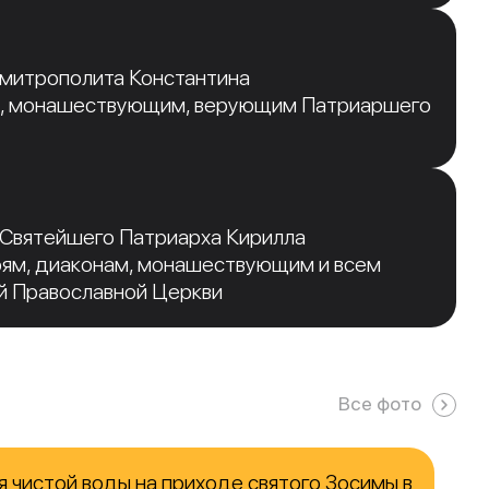
 митрополита Константина
, монашествующим, верующим Патриаршего
 Святейшего Патриарха Кирилла
рям, диаконам, монашествующим и всем
й Православной Церкви
Все фото
 чистой воды на приходе святого Зосимы в