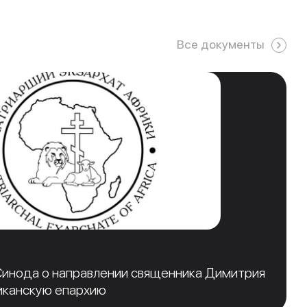
Все документы
инода о направлении священника Димитрия
иканскую епархию