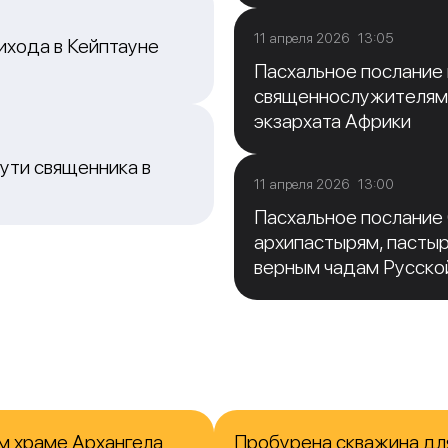
11 апреля 2026 13:05
ихода в Кейптауне
Пасхальное послание
священнослужителям
экзархата Африки
ути священника в
11 апреля 2026 13:00
Пасхальное послание
архипастырям, пасты
верным чадам Русско
м храме Архангела
Пробурена скважина для