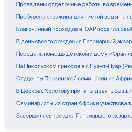
Проведены отделочные работы во временн
Пробурена скважина для чистой воды на п
Благочинный приходов в ЮАР посетил За
В день своего рождения Патриарший экза
Передана помощь детскому дому «Оран ля
На Никольском приходе в г. Пуэнт-Нуар (Р
Студенты Пензенской семинарии из Афри
В Церковь Христову приняты девять бывш
Семинаристы из стран Африки участвовали
Завершилась поездка Патриаршего экзарх