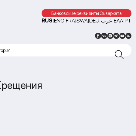
Банковские реквизиты Экзархата
RUS
ENG
FRA
SWA
DEU
عرب
ΕΛΛ
PT
|
|
|
|
|
|
|
тория
 Крещения