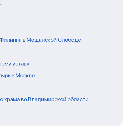
о
я Филиппа в Мещанской Слободе
ному уставу
ырь в Москве
го храма во Владимирской области