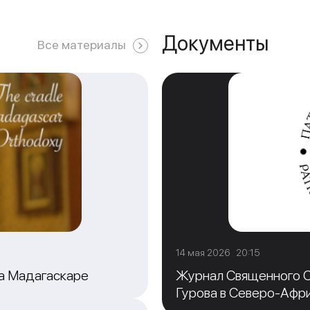
Документы
Все материалы
14 мая 2026 20:15
на Мадагаскаре
Журнал Священного С
Гурова в Северо-Афр