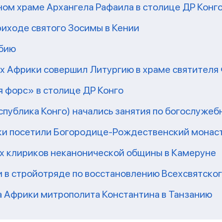
ом храме Архангела Рафаила в столице ДР Конг
риходе святого Зосимы в Кении
мбию
рх Африки совершил Литургию в храме святител
 форс» в столице ДР Конго
еспублика Конго) начались занятия по богослужеб
ки посетили Богородице-Рождественский монаст
их клириков неканонической общины в Камеруне
 в стройотряде по восстановлению Всехсвятско
а Африки митрополита Константина в Танзанию