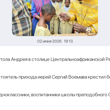
02 июня 2026 19:13
стола Андрея в столице Центральноафриканской Ре
стоятель прихода иерей Сергий Воемава крестил 
одноклассники, воспитанники школы преподобного