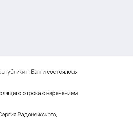
спублики г. Банги состоялось
болящего отрока с наречением
 Сергия Радонежского,