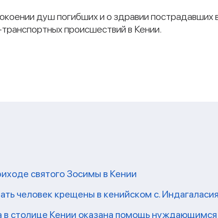
окоении душ погибших и о здравии пострадавших 
-транспортных происшествий в Кении.
и
риходе святого Зосимы в Кении
ать человек крещены в кенийском с. Индагаласи
а в столице Кении оказана помощь нуждающимся