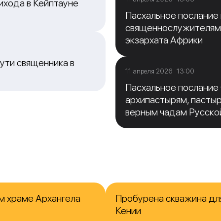
ихода в Кейптауне
Пасхальное послание
священнослужителям
экзархата Африки
ути священника в
11 апреля 2026 13:00
Пасхальное послание
архипастырям, пасты
верным чадам Русско
м храме Архангела
Пробурена скважина для
Кении