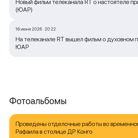
Новый фильм телеканала RT о настоятеле пр
(ЮАР)
16 июня 2026 20:22
На телеканале RT вышел фильм о духовном п
ЮАР
Фотоальбомы
Проведены отделочные работы во временно
Рафаила в столице ДР Конго