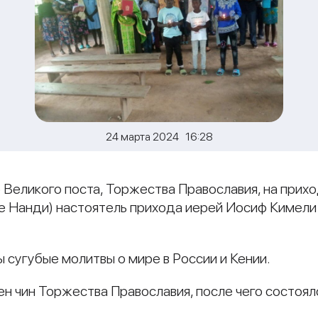
24 марта 2024 16:28
ю Великого поста, Торжества Православия, на при
ние Нанди) настоятель прихода иерей Иосиф Киме
 сугубые молитвы о мире в России и Кении.
н чин Торжества Православия, после чего состоял