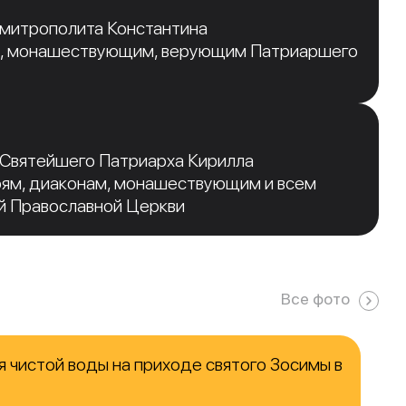
 митрополита Константина
, монашествующим, верующим Патриаршего
 Святейшего Патриарха Кирилла
рям, диаконам, монашествующим и всем
й Православной Церкви
Все фото
 чистой воды на приходе святого Зосимы в