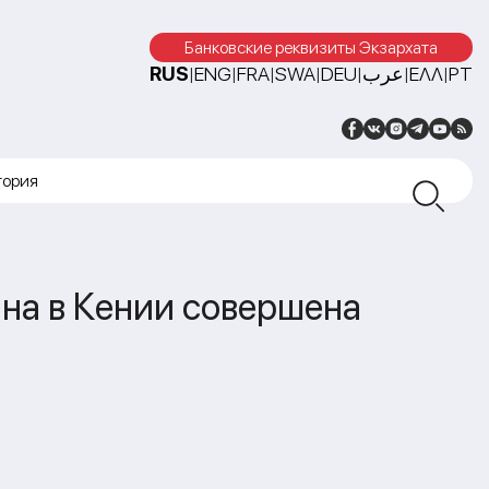
Банковские реквизиты Экзархата
RUS
ENG
FRA
SWA
DEU
عرب
ΕΛΛ
PT
|
|
|
|
|
|
|
тория
на в Кении совершена