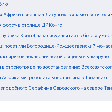
мбию
рх Африки совершил Литургию в храме святител
 форс» в столице ДР Конго
еспублика Конго) начались занятия по богослужеб
ки посетили Богородице-Рождественский монаст
их клириков неканонической общины в Камеруне
 в стройотряде по восстановлению Всехсвятско
а Африки митрополита Константина в Танзанию
реподобного Серафима Саровского на севере Та