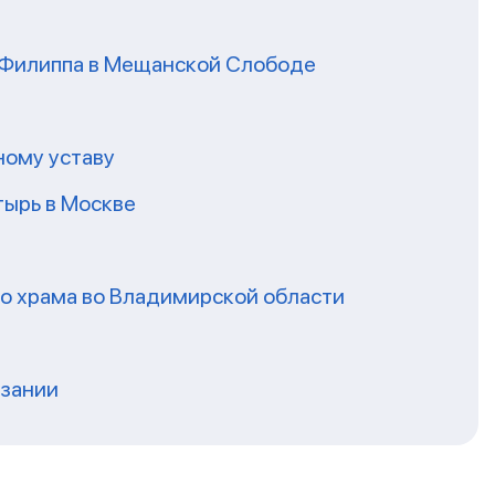
я Филиппа в Мещанской Слободе
ному уставу
ырь в Москве
го храма во Владимирской области
нзании