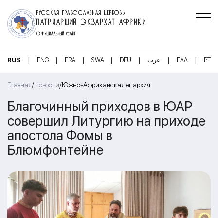
РУССКАЯ ПРАВОСЛАВНАЯ ЦЕРКОВЬ
ПАТРИАРШИЙ ЭКЗАРХАТ АФРИКИ
ОФИЦИАЛЬНЫЙ САЙТ
|
|
|
|
|
|
|
RUS
ENG
FRA
SWA
DEU
عرب
ΕΛΛ
PT
/
/
Главная
Новости
Южно-Африканская епархия
Благочинный приходов в ЮАР
совершил Литургию на приходе
апостола Фомы в
Блюмфонтейне