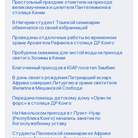
Престольный праздник отметили на приходе
великомученика и целителя Пантелеимона в
столице Кении
В Нигерии студент Томской семинарии
обвенчался со своей избранницей
Проведены отделочные работы во временном
храме Архангела Рафаила в столице ДР Конго
Пробурена скважина для чистой воды на приходе
святого Зосимы в Кении
Благочинный приходов в ЮАР посетил Замбию
В день своего рождения Патриарший экзарх
Африки совершил Литургию в храме святителя
Филиппа в Мещанской Слободе
Передана помощь детскому дому «Оран ля
форс» в столице ДР Конго
На Никольском приходе в г. Пуэнт-Нуар
(Республика Конго) начались занятия по
богослужебному уставу
Студенты Пензенской семинарии из Африки