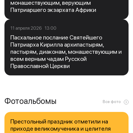
монашествующим, верующим
Патриаршего экзархата Африки
11 апреля 2026 13:00
Пасхальное послание Святейшего
Патриарха Кирилла архипастырям,
пастырям, диаконам, монашествующим и
всем верным чадам Русской
Православной Церкви
Фотоальбомы
Все фото
Престольный праздник отметили на
приходе великомученика и целителя