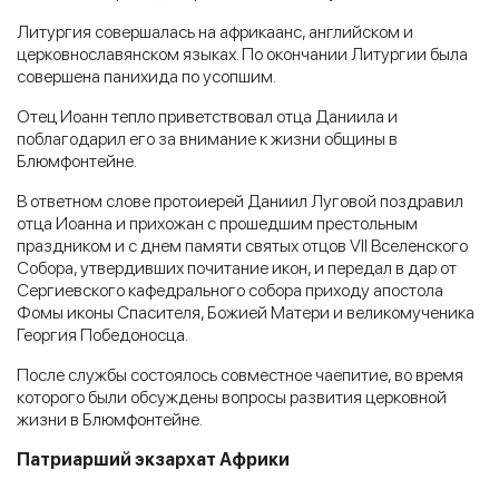
Литургия совершалась на африкаанс, английском и
церковнославянском языках. По окончании Литургии была
совершена панихида по усопшим.
Отец Иоанн тепло приветствовал отца Даниила и
поблагодарил его за внимание к жизни общины в
Блюмфонтейне.
В ответном слове протоиерей Даниил Луговой поздравил
отца Иоанна и прихожан с прошедшим престольным
праздником и с днем памяти святых отцов VII Вселенского
Собора, утвердивших почитание икон, и передал в дар от
Сергиевского кафедрального собора приходу апостола
Фомы иконы Спасителя, Божией Матери и великомученика
Георгия Победоносца.
После службы состоялось совместное чаепитие, во время
которого были обсуждены вопросы развития церковной
жизни в Блюмфонтейне.
Патриарший экзархат Африки