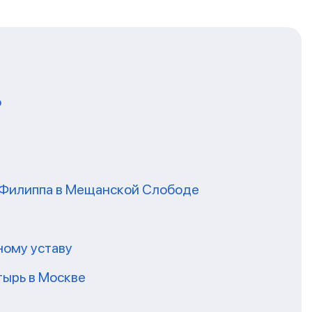
о
я Филиппа в Мещанской Слободе
ному уставу
ырь в Москве