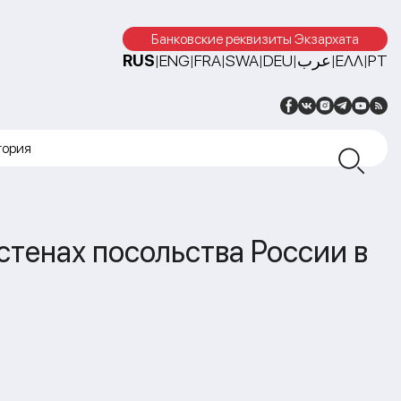
Банковские реквизиты Экзархата
RUS
ENG
FRA
SWA
DEU
عرب
ΕΛΛ
PT
|
|
|
|
|
|
|
тория
стенах посольства России в