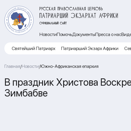
РУССКАЯ ПРАВОСЛАВНАЯ ЦЕРКОВЬ
ПАТРИАРШИЙ ЭКЗАРХАТ АФРИКИ
ОФИЦИАЛЬНЫЙ САЙТ
Новости
Помочь
Документы
Пресса о нас
Вид
Cвятейший Патриарх
Патриарший Экзарх Африки
Се
Главная
Новости
Южно-Африканская епархия
/
/
В праздник Христова Воскре
Зимбабве