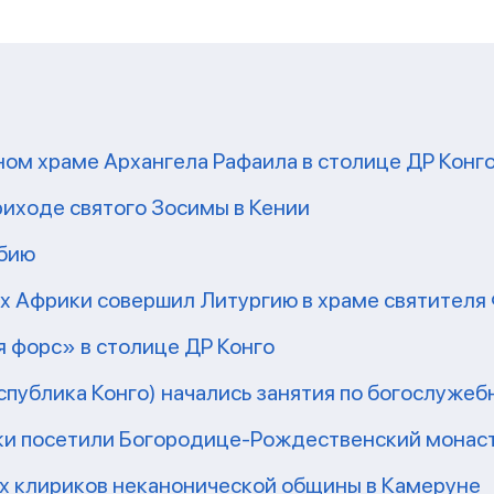
ом храме Архангела Рафаила в столице ДР Конг
риходе святого Зосимы в Кении
мбию
рх Африки совершил Литургию в храме святител
 форс» в столице ДР Конго
еспублика Конго) начались занятия по богослужеб
ки посетили Богородице-Рождественский монаст
их клириков неканонической общины в Камеруне