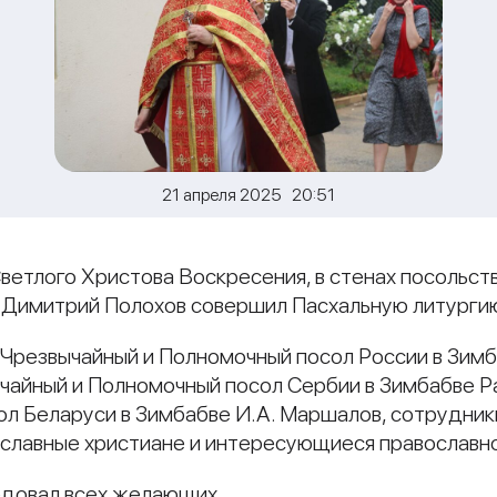
21 апреля 2025 20:51
Светлого Христова Воскресения, в стенах посольст
 Димитрий Полохов совершил Пасхальную литурги
Чрезвычайный и Полномочный посол России в Зимб
ычайный и Полномочный посол Сербии в Зимбабве Ра
л Беларуси в Зимбабве И.А. Маршалов, сотрудник
славные христиане и интересующиеся православно
едовал всех желающих.