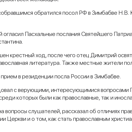
собравшимся обратился посол РФ в Зимбабве Н.В. К
 огласил Пасхальные послания Святейшего Патриа
стантина.
ен крестный ход, после чего отец Димитрий освят
равославная литература. Также местные жители пол
прием в резиденции посла России в Зимбабве.
довал с верующими, интересующимися вопросами П
реди которых были как православные, так и иносл
на вопросы слушателей, рассказал об отличиях пра
ии Церкви и о том, как стать православным христи