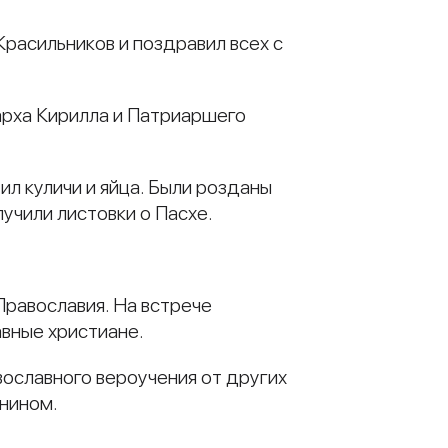
расильников и поздравил всех с
рха Кирилла и Патриаршего
ил куличи и яйца. Были розданы
учили листовки о Пасхе.
равославия. На встрече
авные христиане.
вославного вероучения от других
анином.