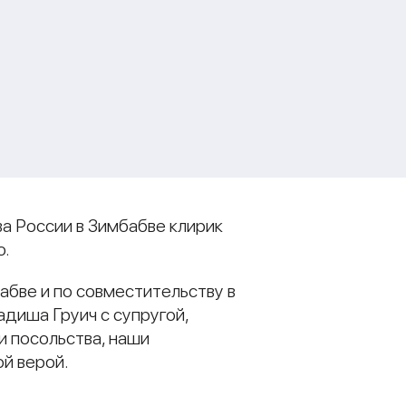
ва России в Зимбабве клирик
ю.
абве и по совместительству в
диша Груич с супругой,
и посольства, наши
й верой.