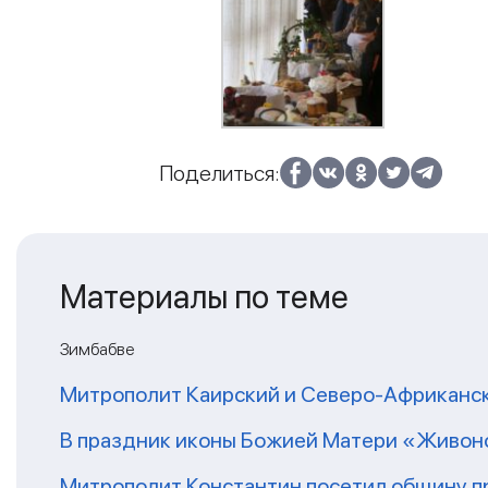
Поделиться:
Материалы по теме
Зимбабве
Митрополит Каирский и Северо-Африканск
В праздник иконы Божией Матери «Живоно
Митрополит Константин посетил общину п