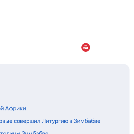
ой Африки
рвые совершил Литургию в Зимбабве
столицы Зимбабве