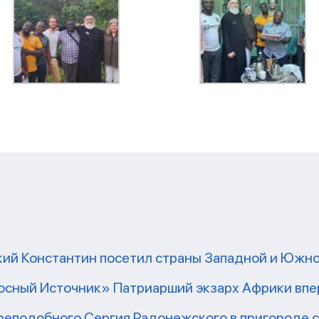
ий Константин посетил страны Западной и Южн
сный Источник» Патриарший экзарх Африки впе
реподобного Сергия Радонежского в пригороде 