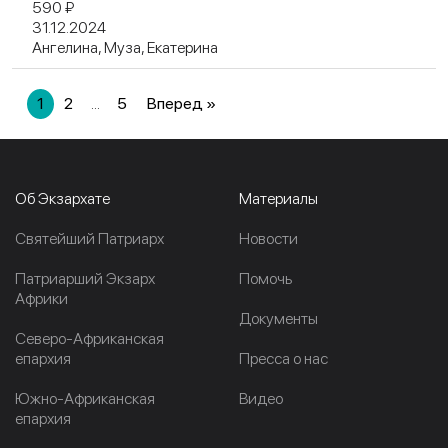
590 ₽
31.12.2024
Ангелина, Муза, Екатерина
1
2
...
5
Вперед »
Об Экзархате
Материалы
Cвятейший Патриарх
Новости
Патриарший Экзарх
Помочь
Африки
Документы
Северо-Африканская
епархия
Пресса о нас
Южно-Африканская
Видео
епархия