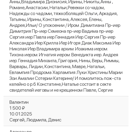
Анны,Владимира Дионисия, Ирины, Никиты,Анны ,
Романе,Анастасии, Натальи,Ревекки со чадом,
Надежды со чадоми, тяжкоболящей Ольги, Аркадия,
Татьяны, Ирины, Константина, Алексея, Елены,
Андрея,Ильи/ О упокоении / Иром. Димитиана Пр-иер
Димитрия Пр-иер Семеона пр-иер Вадима пр-иер
Сергия иер Павла иер Геннадия Иер Сергия Пр-иер
Александра Иер Крилла Иер Игоря Диак Максима Иер
Николая Иер Владимира архим. Иоакима иером.
Тихона иером. Игнатия иером. Венедикта иер. Андрея
иер. Геннадия Михаила, Григория, Нины, Веры, Риммы,
Варвары, Лидии, Константина, Мавре, Натальи,
Евлампия Продрома Харлампия Луки Христины Марии
Зои Амалии Сотерии Катерине/ И помолитесь пож-ста
келейно о р.б. Констатине,Наталье состоит в секте
свидетелей иеговы и не крещенном Павле, Сергие
Валентин
1 500 ₽
10.01.2025
Сергей, Людмила, Денис
Александр