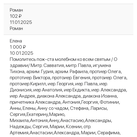
Роман
102 ₽
11.01.2025
Роман
Елена
1 000 ₽
10.01.2025
Помолитесь пож-ста молебном ко всем святым / О
здравии/ Митр. Савватия, митр. Павла, игумена
Тихона, архим. Гурия, архим. Рафаила, протиер Олега,
прототиер. Виктора, протоиер. Евгения, протоиер. Олега,
протоиер.Кирилл, иер. Георгия, иер. Павла, иер.
Дионисия, иер Анатолия, иер Екдикта, иер. Александра,
иер. Андрея, диакона Александра, диакона Иоанна,
причетника Александра, Антония,Георгия, Фотинии,
Анны, Елены, Анну со чадом, Стефана, Ларисы,
Сергия,Екатерину,Марию,
Михаила,Антония,Анну,Анастасию,Александры,
Надежды, Сергия, Марии, Ксении, отр.
Артемия,Анастасии,Александра, Марии, Серафима,