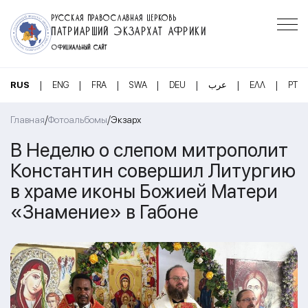
РУССКАЯ ПРАВОСЛАВНАЯ ЦЕРКОВЬ
ПАТРИАРШИЙ ЭКЗАРХАТ АФРИКИ
ОФИЦИАЛЬНЫЙ САЙТ
|
|
|
|
|
|
|
RUS
ENG
FRA
SWA
DEU
عرب
ΕΛΛ
PT
/
/
Главная
Фотоальбомы
Экзарх
В Неделю о слепом митрополит
Константин совершил Литургию
в храме иконы Божией Матери
«Знамение» в Габоне