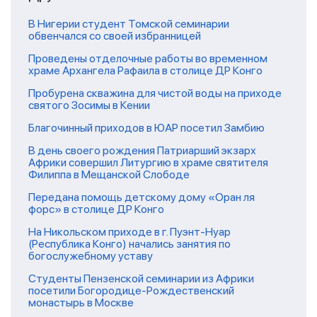
В Нигерии студент Томской семинарии
обвенчался со своей избранницей
Проведены отделочные работы во временном
храме Архангела Рафаила в столице ДР Конго
Пробурена скважина для чистой воды на приходе
святого Зосимы в Кении
Благочинный приходов в ЮАР посетил Замбию
В день своего рождения Патриарший экзарх
Африки совершил Литургию в храме святителя
Филиппа в Мещанской Слободе
Передана помощь детскому дому «Оран ля
форс» в столице ДР Конго
На Никольском приходе в г. Пуэнт-Нуар
(Республика Конго) начались занятия по
богослужебному уставу
Студенты Пензенской семинарии из Африки
посетили Богородице-Рождественский
монастырь в Москве