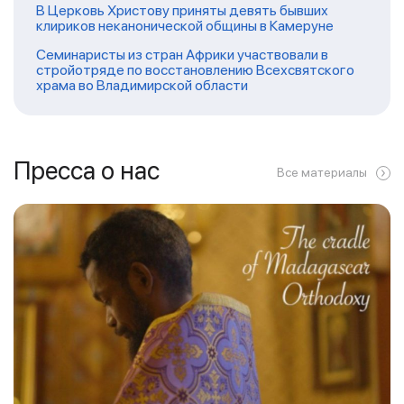
В Церковь Христову приняты девять бывших
клириков неканонической общины в Камеруне
Семинаристы из стран Африки участвовали в
стройотряде по восстановлению Всехсвятского
храма во Владимирской области
Пресса о нас
Все материалы