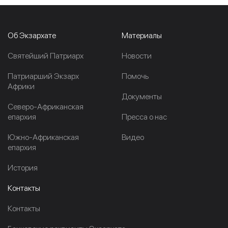
Об Экзархате
Материалы
Cвятейший Патриарх
Новости
Патриарший Экзарх
Помочь
Африки
Документы
Северо-Африканская
епархия
Пресса о нас
Южно-Африканская
Видео
епархия
История
Контакты
Контакты