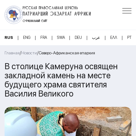
РУССКАЯ ПРАВОСЛАВНАЯ ЦЕРКОВЬ
ПАТРИАРШИЙ ЭКЗАРХАТ АФРИКИ
ОФИЦИАЛЬНЫЙ САЙТ
|
|
|
|
|
|
|
RUS
ENG
FRA
SWA
DEU
عرب
ΕΛΛ
PT
/
/
Главная
Новости
Северо-Африканская епархия
В столице Камеруна освящен
закладной камень на месте
будущего храма святителя
Василия Великого