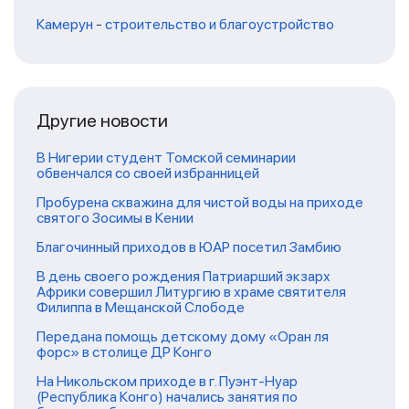
Камерун
-
строительство и благоустройство
Другие новости
В Нигерии студент Томской семинарии
обвенчался со своей избранницей
Пробурена скважина для чистой воды на приходе
святого Зосимы в Кении
Благочинный приходов в ЮАР посетил Замбию
В день своего рождения Патриарший экзарх
Африки совершил Литургию в храме святителя
Филиппа в Мещанской Слободе
Передана помощь детскому дому «Оран ля
форс» в столице ДР Конго
На Никольском приходе в г. Пуэнт-Нуар
(Республика Конго) начались занятия по