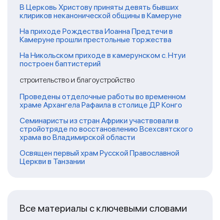
В Церковь Христову приняты девять бывших
клириков неканонической общины в Камеруне
На приходе Рождества Иоанна Предтечи в
Камеруне прошли престольные торжества
На Никольском приходе в камерунском с. Нтуи
построен баптистерий
строительство и благоустройство
Проведены отделочные работы во временном
храме Архангела Рафаила в столице ДР Конго
Семинаристы из стран Африки участвовали в
стройотряде по восстановлению Всехсвятского
храма во Владимирской области
Освящен первый храм Русской Православной
Церкви в Танзании
Все материалы с ключевыми словами