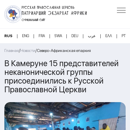
РУССКАЯ ПРАВОСЛАВНАЯ ЦЕРКОВЬ
ПАТРИАРШИЙ ЭКЗАРХАТ АФРИКИ
ОФИЦИАЛЬНЫЙ САЙТ
|
|
|
|
|
|
|
RUS
ENG
FRA
SWA
DEU
عرب
ΕΛΛ
PT
/
/
Главная
Новости
Северо-Африканская епархия
В Камеруне 15 представителей
неканонической группы
присоединились к Русской
Православной Церкви