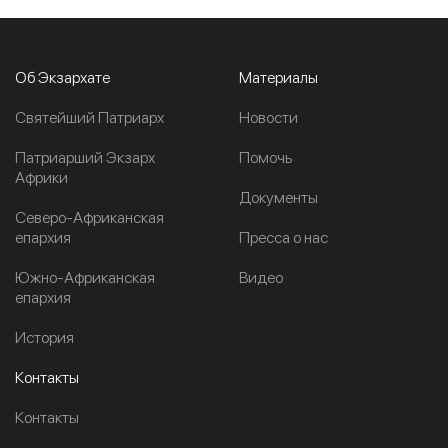
Об Экзархате
Материалы
Cвятейший Патриарх
Новости
Патриарший Экзарх
Помочь
Африки
Документы
Северо-Африканская
епархия
Пресса о нас
Южно-Африканская
Видео
епархия
История
Контакты
Контакты