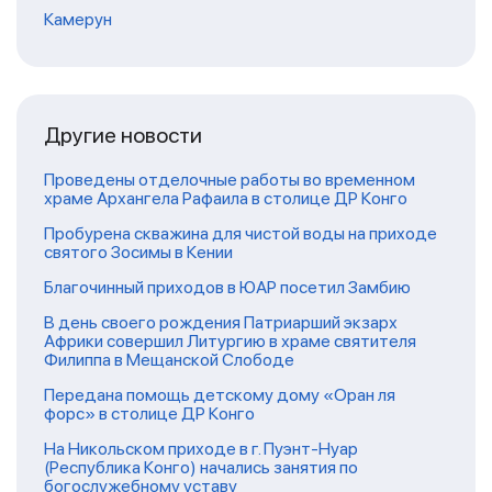
Камерун
Другие новости
Проведены отделочные работы во временном
храме Архангела Рафаила в столице ДР Конго
Пробурена скважина для чистой воды на приходе
святого Зосимы в Кении
Благочинный приходов в ЮАР посетил Замбию
В день своего рождения Патриарший экзарх
Африки совершил Литургию в храме святителя
Филиппа в Мещанской Слободе
Передана помощь детскому дому «Оран ля
форс» в столице ДР Конго
На Никольском приходе в г. Пуэнт-Нуар
(Республика Конго) начались занятия по
богослужебному уставу