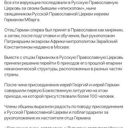
Все эти верующие последовали в Русскую Православную
Церковь за своим бывшим «епископом», ныне
священником Русской Православной Церкви иереем
Германом Мбарга.
Отец Герман сперва был принят в Православие как мирянин,
а затем, после подготовки и обучения, был рукоположен
Патриаршим экзархом Африки митрополитом Зарайский
Константином недавно в Москве.
Вместе с отцом Германом в Русскую Православную Церковь
приняли решение перейти 6 приходов его прошлой епархии
неканонической структуры, расположенных в разных частях
страны.
После чина присоединения иерей Георгий и иерей Герман
совершили первую Божественную литургию на этом
приходе, на которой присутствовали более 100 человек.
Члены общины выразили радость по поводу присоединения
к Русской Православной Церкви и поблагодарили за
рукоположение их настоятеля отца Германа.