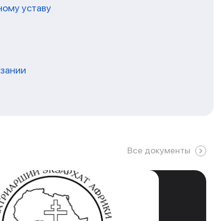
ному уставу
нзании
Все документы