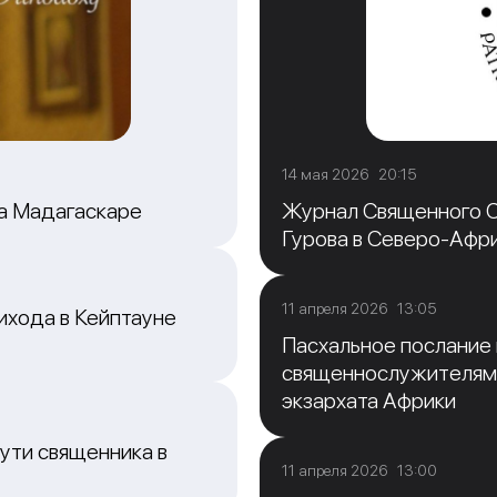
14 мая 2026 20:15
на Мадагаскаре
Журнал Священного С
Гурова в Северо-Афр
11 апреля 2026 13:05
ихода в Кейптауне
Пасхальное послание
священнослужителям
экзархата Африки
ути священника в
11 апреля 2026 13:00