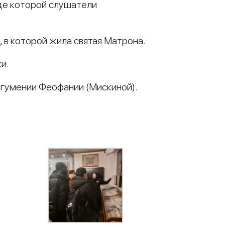
оде которой слушатели
 в которой жила святая Матрона.
и.
гумении Феофании (Мискиной).