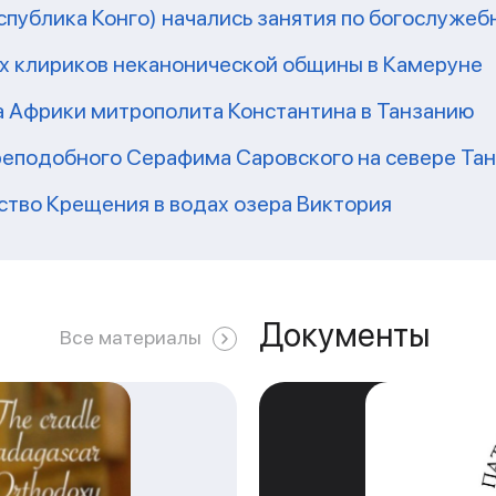
еспублика Конго) начались занятия по богослужеб
их клириков неканонической общины в Камеруне
а Африки митрополита Константина в Танзанию
реподобного Серафима Саровского на севере Та
ство Крещения в водах озера Виктория
Документы
Все материалы