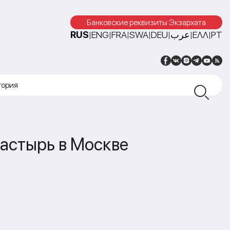
Банковские реквизиты Экзархата
RUS
ENG
FRA
SWA
DEU
عرب
ΕΛΛ
PT
|
|
|
|
|
|
|
тория
астырь в Москве