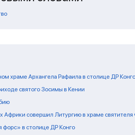
тво
ом храме Архангела Рафаила в столице ДР Конг
риходе святого Зосимы в Кении
мбию
рх Африки совершил Литургию в храме святител
 форс» в столице ДР Конго