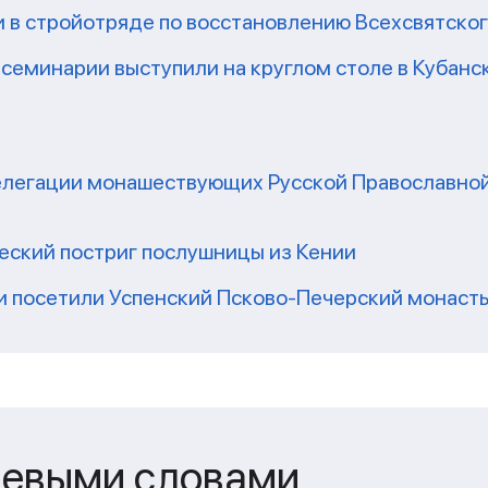
 в стройотряде по восстановлению Всехсвятско
семинарии выступили на круглом столе в Кубан
легации монашествующих Русской Православной
еский постриг послушницы из Кении
 посетили Успенский Псково-Печерский монаст
чевыми словами