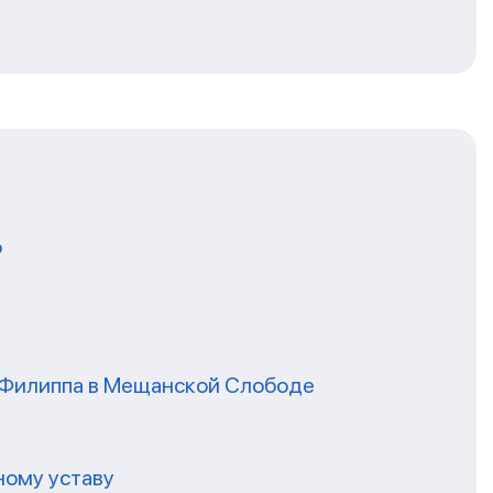
о
я Филиппа в Мещанской Слободе
ному уставу