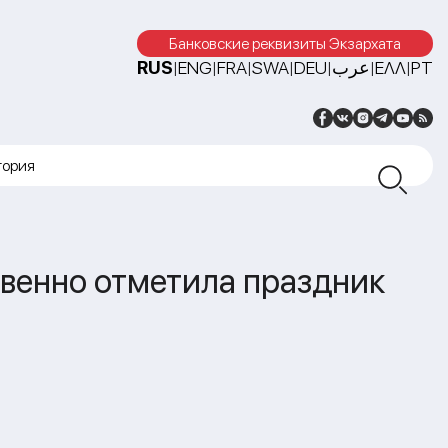
Банковские реквизиты Экзархата
RUS
ENG
FRA
SWA
DEU
عرب
ΕΛΛ
PT
|
|
|
|
|
|
|
тория
венно отметила праздник