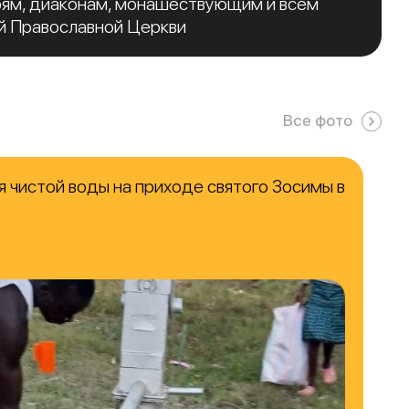
рям, диаконам, монашествующим и всем
й Православной Церкви
Все фото
 чистой воды на приходе святого Зосимы в