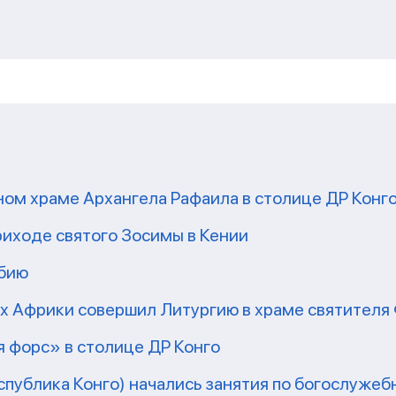
ом храме Архангела Рафаила в столице ДР Конг
риходе святого Зосимы в Кении
мбию
рх Африки совершил Литургию в храме святител
 форс» в столице ДР Конго
еспублика Конго) начались занятия по богослужеб