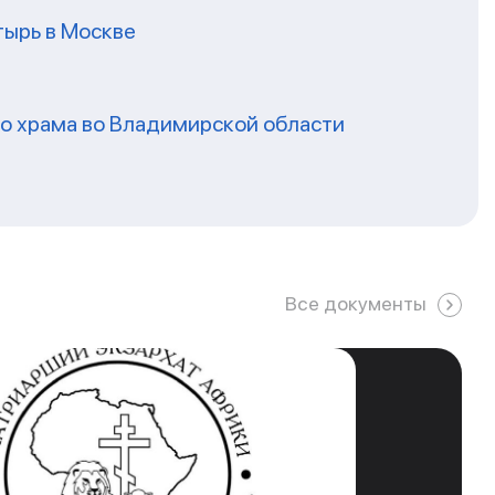
ырь в Москве
го храма во Владимирской области
Все документы