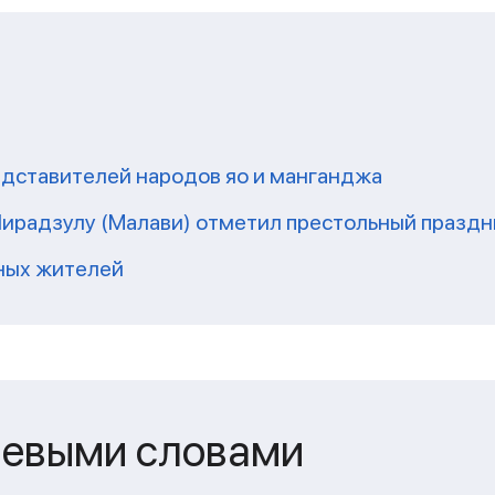
редставителей народов яо и манганджа
 Чирадзулу (Малави) отметил престольный праздн
тных жителей
чевыми словами