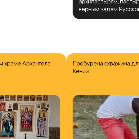
архипастырям, пасты
верным чадам Русско
м храме Архангела
Пробурена скважина для
Кении