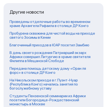
Другие новости
Проведены отделочные работы во временном
храме Архангела Рафаила в столице ДР Конго
Пробурена скважина для чистой воды на приходе
святого Зосимы в Кении
Благочинный приходов в ЮАР посетил Замбию
В день своего рождения Патриарший экзарх
Африки совершил Литургию в храме святителя
Филиппа в Мещанской Слободе
Передана помощь детскому дому «Оран ля
форс» в столице ДР Конго
На Никольском приходе в г. Пуэнт-Нуар
(Республика Конго) начались занятия по
богослужебному уставу
Студенты Пензенской семинарии из Африки
посетили Богородице-Рождественский
монастырь в Москве