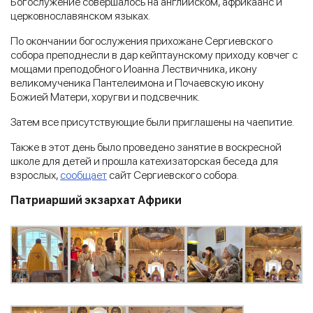
Богослужение совершалось на английском, африкаанс и
церковнославянском языках.
По окончании богослужения прихожане Сергиевского
собора преподнесли в дар кейптаунскому приходу ковчег с
мощами преподобного Иоанна Лествичника, икону
великомученика Пантелеимона и Почаевскую икону
Божией Матери, хоругви и подсвечник.
Затем все присутствующие были приглашены на чаепитие.
Также в этот день было проведено занятие в воскресной
школе для детей и прошла катехизаторская беседа для
взрослых,
сообщает
сайт Сергиевского собора.
Патриарший экзархат Африки