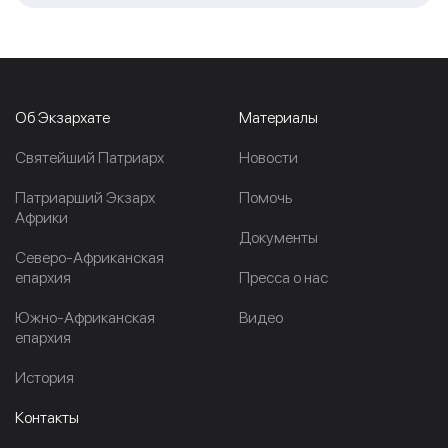
Об Экзархате
Материалы
Cвятейший Патриарх
Новости
Патриарший Экзарх
Помочь
Африки
Документы
Северо-Африканская
епархия
Пресса о нас
Южно-Африканская
Видео
епархия
История
Контакты