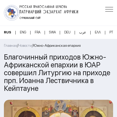
РУССКАЯ ПРАВОСЛАВНАЯ ЦЕРКОВЬ
ПАТРИАРШИЙ ЭКЗАРХАТ АФРИКИ
ОФИЦИАЛЬНЫЙ САЙТ
|
|
|
|
|
|
|
RUS
ENG
FRA
SWA
DEU
عرب
ΕΛΛ
PT
/
/
Главная
Новости
Южно-Африканская епархия
Благочинный приходов Южно-
Африканской епархии в ЮАР
совершил Литургию на приходе
прп. Иоанна Лествичника в
Кейптауне