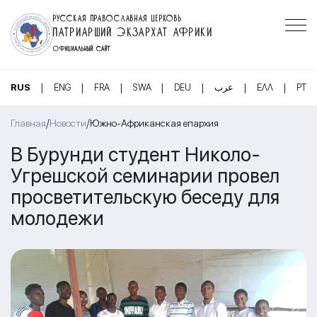
РУССКАЯ ПРАВОСЛАВНАЯ ЦЕРКОВЬ
ПАТРИАРШИЙ ЭКЗАРХАТ АФРИКИ
ОФИЦИАЛЬНЫЙ САЙТ
|
|
|
|
|
|
|
RUS
ENG
FRA
SWA
DEU
عرب
ΕΛΛ
PT
/
/
Главная
Новости
Южно-Африканская епархия
В Бурунди студент Николо-
Угрешской семинарии провел
просветительскую беседу для
молодежи