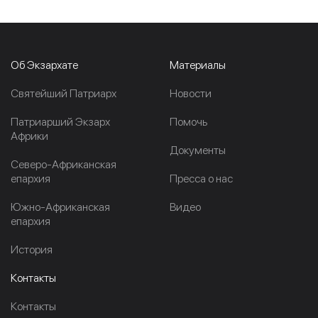
Об Экзархате
Материалы
Cвятейший Патриарх
Новости
Патриарший Экзарх
Помочь
Африки
Документы
Северо-Африканская
епархия
Пресса о нас
Южно-Африканская
Видео
епархия
История
Контакты
Контакты