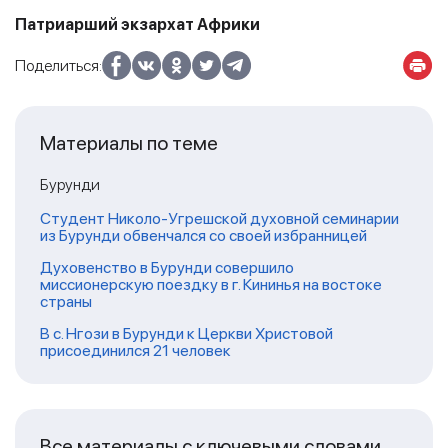
Патриарший экзархат Африки
Поделиться:
Материалы по теме
Бурунди
Студент Николо-Угрешской духовной семинарии
из Бурунди обвенчался со своей избранницей
Духовенство в Бурунди совершило
миссионерскую поездку в г. Кининья на востоке
страны
В с. Нгози в Бурунди к Церкви Христовой
присоединился 21 человек
Все материалы с ключевыми словами