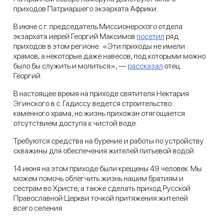
приходов Патриаршего экзархата Африки.
В июне с.г. председатель Миссионерского отдела
экзархата иерей Георгий Максимов
посетил
ряд
приходов в этом регионе. «Эти приходы не имели
храмов, а некоторые даже навесов, под которыми можно
было бы служить и молиться», —
рассказал
отец
Георгий.
В настоящее время на приходе святителя Нектария
Эгинского в с. Гадиссу ведется строительство
каменного храма, но жизнь прихожан отягощается
отсутствием доступа к чистой воде.
Требуются средства на бурение и работы по устройству
скважины для обеспечения жителей питьевой водой.
14 июня на этом приходе были крещены 49 человек. Мы
можем помочь облегчить жизнь нашим братиям и
сестрам во Христе, а также сделать приход Русской
Православной Церкви точкой притяжения жителей
всего селения.