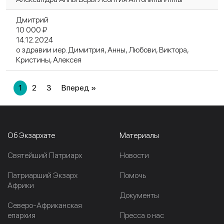
Дмитрий
10 000 ₽
14.12.2024
о здравии иер. Димитрия, Анны, Любови, Виктора,
Кристины, Алексея
1
2
3
Вперед »
Об Экзархате
Материалы
Cвятейший Патриарх
Новости
Патриарший Экзарх
Помочь
Африки
Документы
Северо-Африканская
епархия
Пресса о нас