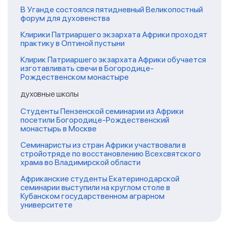
В Уганде состоялся пятидневный Великопостный
форум для духовенства
Клирики Патриаршего экзархата Африки проходят
практику в Оптиной пустыни
Клирик Патриаршего экзархата Африки обучается
изготавливать свечи в Богородице-
Рождественском монастыре
духовные школы
Студенты Пензенской семинарии из Африки
посетили Богородице-Рождественский
монастырь в Москве
Семинаристы из стран Африки участвовали в
стройотряде по восстановлению Всехсвятского
храма во Владимирской области
Африканские студенты Екатеринодарской
семинарии выступили на круглом столе в
Кубанском государственном аграрном
университете