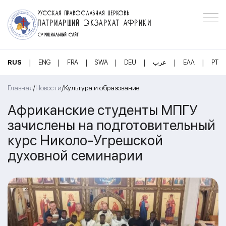
РУССКАЯ ПРАВОСЛАВНАЯ ЦЕРКОВЬ
ПАТРИАРШИЙ ЭКЗАРХАТ АФРИКИ
ОФИЦИАЛЬНЫЙ САЙТ
|
|
|
|
|
|
|
RUS
ENG
FRA
SWA
DEU
عرب
ΕΛΛ
PT
/
/
Главная
Новости
Культура и образование
Африканские студенты МПГУ
зачислены на подготовительный
курс Николо-Угрешской
духовной семинарии