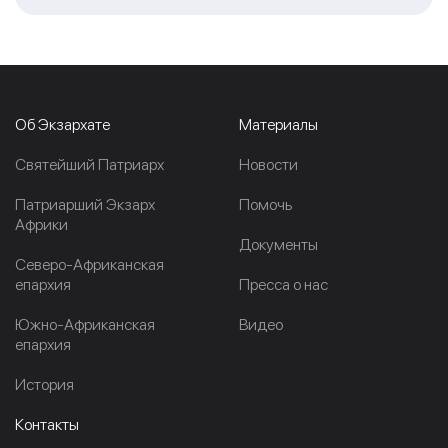
Об Экзархате
Материалы
Cвятейший Патриарх
Новости
Патриарший Экзарх
Помочь
Африки
Документы
Северо-Африканская
епархия
Пресса о нас
Южно-Африканская
Видео
епархия
История
Контакты