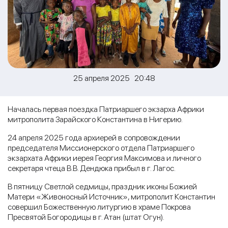
25 апреля 2025 20:48
Началась первая поездка Патриаршего экзарха Африки
митрополита Зарайского Константина в Нигерию.
24 апреля 2025 года архиерей в сопровождении
председателя Миссионерского отдела Патриаршего
экзархата Африки иерея Георгия Максимова и личного
секретаря чтеца В.В. Дендюка прибыл в г. Лагос.
В пятницу Светлой седмицы, праздник иконы Божией
Матери «Живоносный Источник», митрополит Константин
совершил Божественную литургию в храме Покрова
Пресвятой Богородицы в г. Атан (штат Огун).