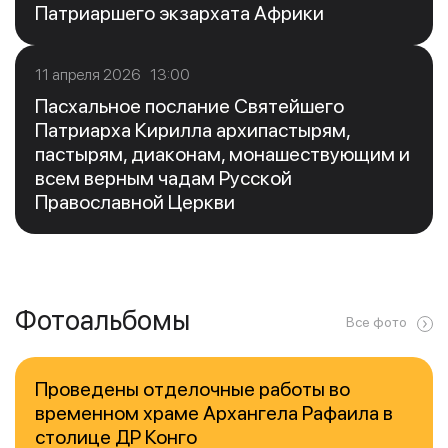
Патриаршего экзархата Африки
11 апреля 2026 13:00
Пасхальное послание Святейшего
Патриарха Кирилла архипастырям,
пастырям, диаконам, монашествующим и
всем верным чадам Русской
Православной Церкви
Фотоальбомы
Все фото
Проведены отделочные работы во
временном храме Архангела Рафаила в
столице ДР Конго