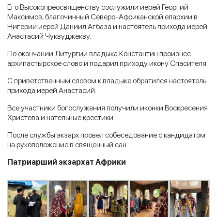
Его Высокопреосвященству сослужили иерей Георгий
Максимов, благочинный Северо-Африканской епархии в
Нигерии иерей Даниил Агбаза и настоятель прихода иерей
Анастасий Чуквуджекву.
По окончании Литургии владыка Константин произнес
архипастырское слово и подарил приходу икону Спасителя.
С приветственным словом к владыке обратился настоятель
прихода иерей Анастасий.
Все участники богослужения получили иконки Воскресения
Христова и нательные крестики.
После службы экзарх провел собеседование с кандидатом
на рукоположение в священный сан.
Патриарший экзархат Африки