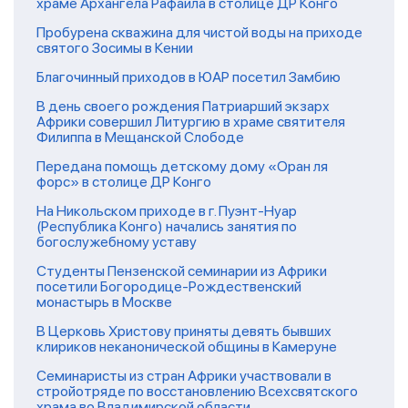
храме Архангела Рафаила в столице ДР Конго
Пробурена скважина для чистой воды на приходе
святого Зосимы в Кении
Благочинный приходов в ЮАР посетил Замбию
В день своего рождения Патриарший экзарх
Африки совершил Литургию в храме святителя
Филиппа в Мещанской Слободе
Передана помощь детскому дому «Оран ля
форс» в столице ДР Конго
На Никольском приходе в г. Пуэнт-Нуар
(Республика Конго) начались занятия по
богослужебному уставу
Студенты Пензенской семинарии из Африки
посетили Богородице-Рождественский
монастырь в Москве
В Церковь Христову приняты девять бывших
клириков неканонической общины в Камеруне
Семинаристы из стран Африки участвовали в
стройотряде по восстановлению Всехсвятского
храма во Владимирской области