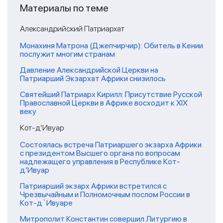
Материалы по теме
Александрийский Патриархат
Монахиня Матрона (Джепчирчир): Обитель в Кении
послужит многим странам
Давление Александрийской Церкви на
Патриарший Экзархат Африки снизилось
Святейший Патриарх Кирилл: Присутствие Русской
Православной Церкви в Африке восходит к XIX
веку
Кот-д’Ивуар
Состоялась встреча Патриаршего экзарха Африки
с президентом Высшего органа по вопросам
надлежащего управления в Республике Кот-
д’Ивуар
Патриарший экзарх Африки встретился с
Чрезвычайным и Полномочным послом России в
Кот-д`Ивуаре
Митрополит Константин совершил Литургию в