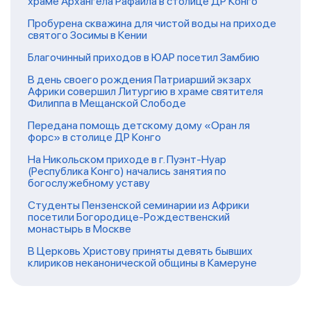
храме Архангела Рафаила в столице ДР Конго
Пробурена скважина для чистой воды на приходе
святого Зосимы в Кении
Благочинный приходов в ЮАР посетил Замбию
В день своего рождения Патриарший экзарх
Африки совершил Литургию в храме святителя
Филиппа в Мещанской Слободе
Передана помощь детскому дому «Оран ля
форс» в столице ДР Конго
На Никольском приходе в г. Пуэнт-Нуар
(Республика Конго) начались занятия по
богослужебному уставу
Студенты Пензенской семинарии из Африки
посетили Богородице-Рождественский
монастырь в Москве
В Церковь Христову приняты девять бывших
клириков неканонической общины в Камеруне