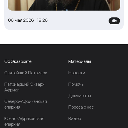
06 мая 2026 18:26
Об Экзархате
Материалы
Cвятейший Патриарх
Новости
Патриарший Экзарх
Помочь
Африки
Документы
Северо-Африканская
епархия
Пресса о нас
Южно-Африканская
Видео
епархия