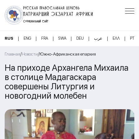
РУССКАЯ ПРАВОСЛАВНАЯ ЦЕРКОВЬ
ПАТРИАРШИЙ ЭКЗАРХАТ АФРИКИ
ОФИЦИАЛЬНЫЙ САЙТ
|
|
|
|
|
|
|
RUS
ENG
FRA
SWA
DEU
عرب
ΕΛΛ
PT
/
/
Главная
Новости
Южно-Африканская епархия
На приходе Архангела Михаила
в столице Мадагаскара
совершены Литургия и
новогодний молебен