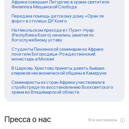
Африки совершил Литургию в храме святителя
Филиппа в Мещанской Слободе
Передана помощь детскому дому «Оран ля
форс» в столице ДР Конго
На Никольском приходе в г. Пуэнт-Нуар
(Республика Конго) начались занятия по
богослужебному уставу
Студенты Пензенской семинарии из Африки
посетили Богородице-Рождественский
монастырь в Москве
В Церковь Христову приняты девять бывших
клириков неканонической общины в Камеруне
Семинаристы из стран Африки участвовали в
стройотряде по восстановлению Всехсвятского
храма во Владимирской области
Пресса о нас
Все материалы