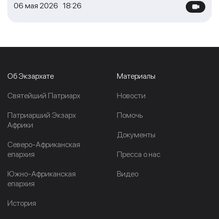
06 мая 2026 18:26
Об Экзархате
Материалы
Cвятейший Патриарх
Новости
Патриарший Экзарх
Помочь
Африки
Документы
Северо-Африканская
епархия
Пресса о нас
Южно-Африканская
Видео
епархия
История