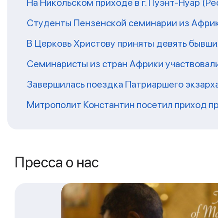
На Никольском приходе в г. Пуэнт-Нуар (Р
Студенты Пензенской семинарии из Афри
В Церковь Христову приняты девять бывш
Семинаристы из стран Африки участвовали
Завершилась поездка Патриаршего экзарх
Митрополит Константин посетил приход п
Пресса о нас