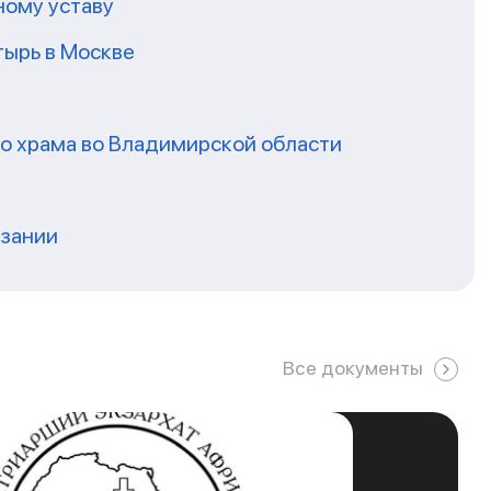
ному уставу
ырь в Москве
го храма во Владимирской области
нзании
Все документы