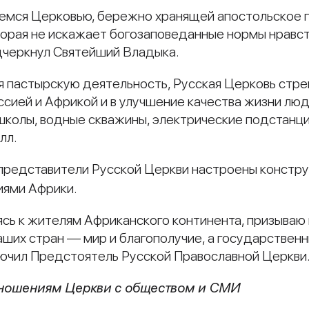
яемся Церковью, бережно хранящей апостольское п
торая не искажает богозаповеданные нормы нравс
черкнул Святейший Владыка.
я пастырскую деятельность, Русская Церковь стрем
ией и Африкой и в улучшение качества жизни люд
школы, водные скважины, электрические подстанци
лл.
 представители Русской Церкви настроены констру
иями Африки.
ь к жителям Африканского континента, призываю 
аших стран — мир и благополучие, а государстве
лючил Предстоятель Русской Православной Церкви
тношениям Церкви с обществом и СМИ