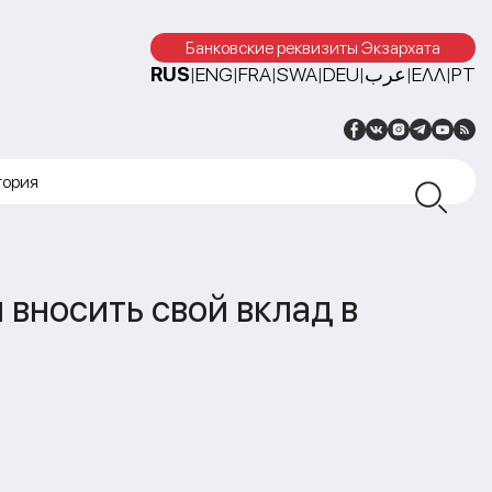
Банковские реквизиты Экзархата
RUS
ENG
FRA
SWA
DEU
عرب
ΕΛΛ
PT
|
|
|
|
|
|
|
тория
вносить свой вклад в