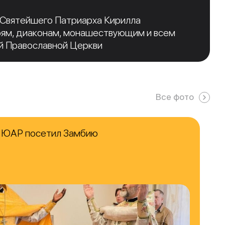
 Святейшего Патриарха Кирилла
рям, диаконам, монашествующим и всем
й Православной Церкви
Все фото
в ЮАР посетил Замбию