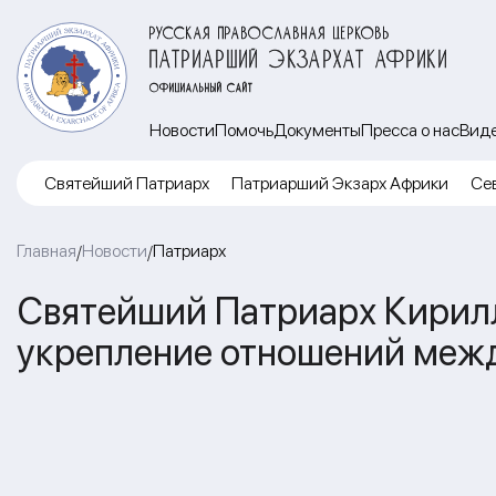
РУССКАЯ ПРАВОСЛАВНАЯ ЦЕРКОВЬ
ПАТРИАРШИЙ ЭКЗАРХАТ АФРИКИ
ОФИЦИАЛЬНЫЙ САЙТ
Новости
Помочь
Документы
Пресса о нас
Вид
Cвятейший Патриарх
Патриарший Экзарх Африки
Се
Главная
Новости
Патриарх
/
/
Святейший Патриарх Кирилл:
укрепление отношений межд