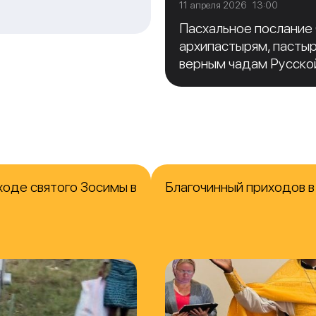
11 апреля 2026 13:00
Пасхальное послание
архипастырям, пасты
верным чадам Русско
ходе святого Зосимы в
Благочинный приходов 