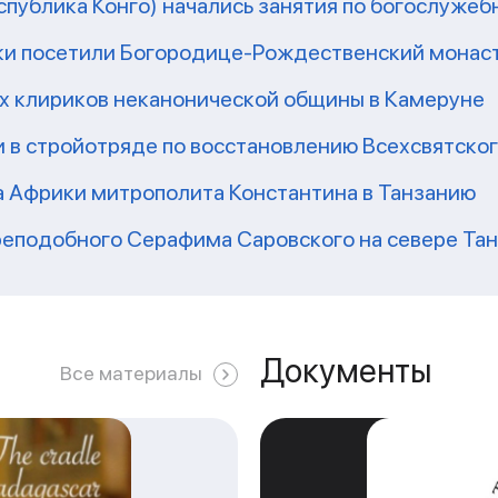
еспублика Конго) начались занятия по богослужеб
ки посетили Богородице-Рождественский монаст
их клириков неканонической общины в Камеруне
 в стройотряде по восстановлению Всехсвятско
а Африки митрополита Константина в Танзанию
реподобного Серафима Саровского на севере Та
Документы
Все материалы