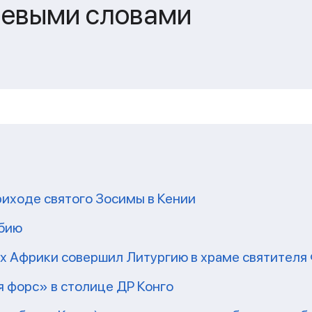
чевыми словами
риходе святого Зосимы в Кении
мбию
рх Африки совершил Литургию в храме святител
 форс» в столице ДР Конго