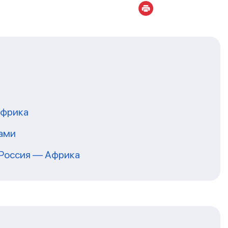
Африка
тами
 Россия — Африка