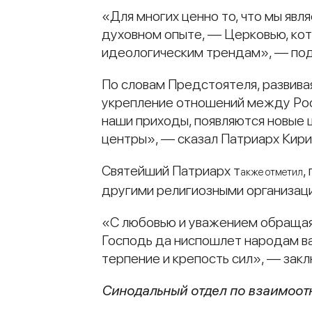
«Для многих ценно то, что мы явл
духовном опыте, — Церковью, ко
идеологическим трендам», — под
По словам Предстоятеля, развива
укрепление отношений между Росс
наши приходы, появляются новые 
центры», — сказал Патриарх Кири
Святейший Патриарх т
,
акже
отметил
другими религиозными организац
«С любовью и уважением обращаяс
Господь да ниспошлет народам в
терпение и крепость сил», — зак
Синодальный отдел по взаимоо