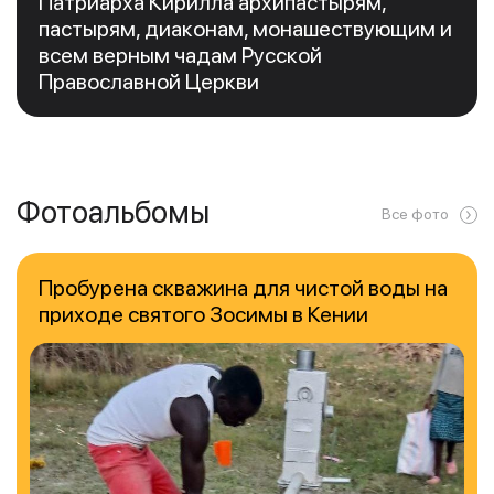
Патриарха Кирилла архипастырям,
пастырям, диаконам, монашествующим и
всем верным чадам Русской
Православной Церкви
Фотоальбомы
Все фото
Пробурена скважина для чистой воды на
приходе святого Зосимы в Кении