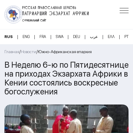
РУССКАЯ ПРАВОСЛАВНАЯ ЦЕРКОВЬ
ПАТРИАРШИЙ ЭКЗАРХАТ АФРИКИ
ОФИЦИАЛЬНЫЙ САЙТ
|
|
|
|
|
|
|
RUS
ENG
FRA
SWA
DEU
عرب
ΕΛΛ
PT
/
/
Главная
Новости
Южно-Африканская епархия
В Неделю 6-ю по Пятидесятнице
на приходах Экзархата Африки в
Кении состоялись воскресные
богослужения