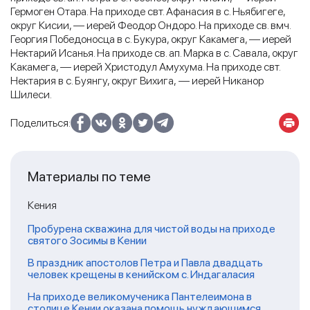
Гермоген Отара. На приходе свт. Афанасия в с. Ньябигеге,
округ Кисии, — иерей Феодор Ондоро. На приходе св. вмч.
Георгия Победоносца в с. Букура, округ Какамега, — иерей
Нектарий Исанья. На приходе св. ап. Марка в с. Савала, округ
Какамега, — иерей Христодул Амухума. На приходе свт.
Нектария в с. Буянгу, округ Вихига, — иерей Никанор
Шилеси.
Поделиться:
Материалы по теме
Кения
Пробурена скважина для чистой воды на приходе
святого Зосимы в Кении
В праздник апостолов Петра и Павла двадцать
человек крещены в кенийском с. Индагаласия
На приходе великомученика Пантелеимона в
столице Кении оказана помощь нуждающимся