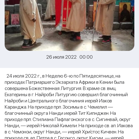
26 июля 2022 00:00
24 июля 2022 г., в Неделю 6-ю по Пятидесятнице, на
приходах Патриаршего Экзархата Африки в Кении была
совершена Божественная Литургия. В храме св. вмц.
Екатерины в г. Найроби Литургию совершил благочинный
Найроби и Центрального благочиния иерей Иаков
Каранджа. На приходе прп. Зосимы в с. Чемелил —
благочинный округа Нанди иерей Тит Кипнджен. На
приходе прп. Стилиана Пафлагонского в с. Сигинвай, округ
Нанди, — иерей Николай Кимели. На приходе св. ап. Иакова
в с. Чемонои, округ Нанди, — иерей Хри́стос Кичвен. На
приходе св. ап. Петра в с. Гесонсо, округ Кисии, — иерей