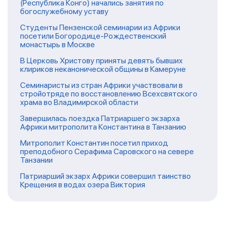
(Республика Конго) начались занятия по
богослужебному уставу
Студенты Пензенской семинарии из Африки
посетили Богородице-Рождественский
монастырь в Москве
В Церковь Христову приняты девять бывших
клириков неканонической общины в Камеруне
Семинаристы из стран Африки участвовали в
стройотряде по восстановлению Всехсвятского
храма во Владимирской области
Завершилась поездка Патриаршего экзарха
Африки митрополита Константина в Танзанию
Митрополит Константин посетил приход
преподобного Серафима Саровского на севере
Танзании
Патриарший экзарх Африки совершил таинство
Крещения в водах озера Виктория