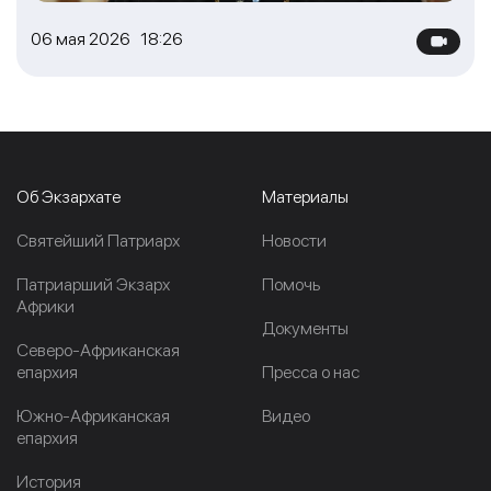
06 мая 2026 18:26
Об Экзархате
Материалы
Cвятейший Патриарх
Новости
Патриарший Экзарх
Помочь
Африки
Документы
Северо-Африканская
епархия
Пресса о нас
Южно-Африканская
Видео
епархия
История