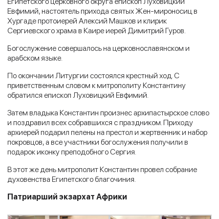
Египетского церковного округа епископ Луховицкий
Евфимий, настоятель прихода святых Жен-мироносиц в
Хургаде протоиерей Алексий Машков и клирик
Сергиевского храма в Каире иерей Димитрий Гуров.
Богослужение совершалось на церковнославянском и
арабском языке.
По окончании Литургии состоялся крестный ход. С
приветственным словом к митрополиту Константину
обратился епископ Луховицкий Евфимий.
Затем владыка Константин произнес архипастырское слово
и поздравил всех собравшихся с праздником. Приходу
архиерей подарил пелены на престол и жертвенник и набор
покровцов, а все участники богослужения получили в
подарок иконку преподобного Сергия.
В этот же день митрополит Константин провел собрание
духовенства Египетского благочиния.
Патриарший экзархат Африки