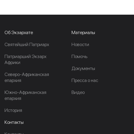
Об Экзархате
Материалы
Cвятейший Патриарх
Новости
Патриарший Экзарх
Помочь
Африки
Документы
Северо-Африканская
епархия
Пресса о нас
Южно-Африканская
Видео
епархия
История
Контакты