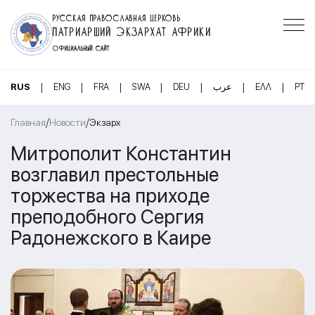
РУССКАЯ ПРАВОСЛАВНАЯ ЦЕРКОВЬ
ПАТРИАРШИЙ ЭКЗАРХАТ АФРИКИ
ОФИЦИАЛЬНЫЙ САЙТ
|
|
|
|
|
|
|
RUS
ENG
FRA
SWA
DEU
عرب
ΕΛΛ
PT
/
/
Главная
Новости
Экзарх
Митрополит Константин
возглавил престольные
торжества на приходе
преподобного Сергия
Радонежского в Каире