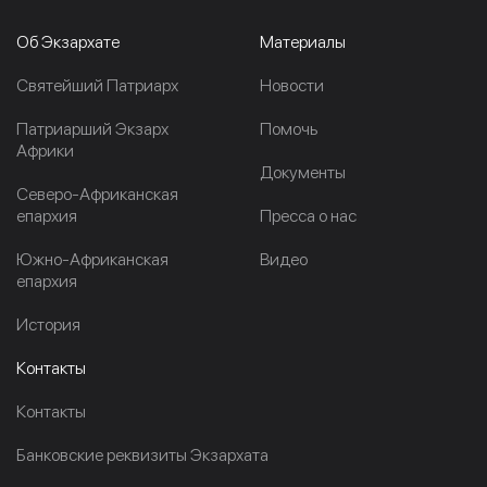
Об Экзархате
Материалы
Cвятейший Патриарх
Новости
Патриарший Экзарх
Помочь
Африки
Документы
Северо-Африканская
епархия
Пресса о нас
Южно-Африканская
Видео
епархия
История
Контакты
Контакты
Банковские реквизиты Экзархата