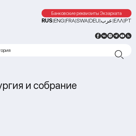
Банковские реквизиты Экзархата
RUS
ENG
FRA
SWA
DEU
عرب
ΕΛΛ
PT
|
|
|
|
|
|
|
тория
ургия и собрание