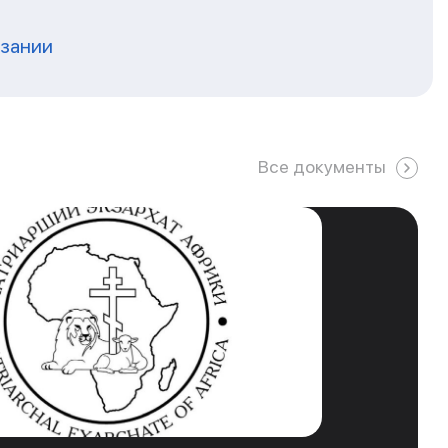
нзании
Все документы