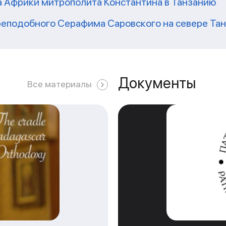
а Африки митрополита Константина в Танзанию
реподобного Серафима Саровского на севере Та
Документы
Все материалы