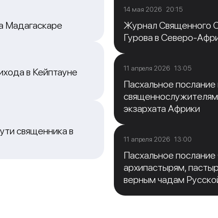
14 мая 2026 20:15
на Мадагаскаре
Журнал Священного С
Гурова в Северо-Афр
11 апреля 2026 13:05
ихода в Кейптауне
Пасхальное послание
священнослужителям
экзархата Африки
ути священника в
11 апреля 2026 13:00
Пасхальное послание
архипастырям, пасты
верным чадам Русско