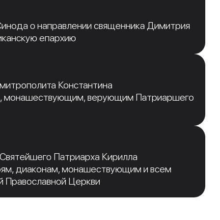
инода о направлении священника Димитрия
иканскую епархию
 митрополита Константина
, монашествующим, верующим Патриаршего
 Святейшего Патриарха Кирилла
рям, диаконам, монашествующим и всем
й Православной Церкви