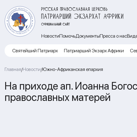
РУССКАЯ ПРАВОСЛАВНАЯ ЦЕРКОВЬ
ПАТРИАРШИЙ ЭКЗАРХАТ АФРИКИ
ОФИЦИАЛЬНЫЙ САЙТ
Новости
Помочь
Документы
Пресса о нас
Вид
Cвятейший Патриарх
Патриарший Экзарх Африки
Се
Главная
Новости
Южно-Африканская епархия
/
/
На приходе ап. Иоанна Бого
православных матерей