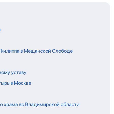
о
я Филиппа в Мещанской Слободе
ному уставу
ырь в Москве
го храма во Владимирской области