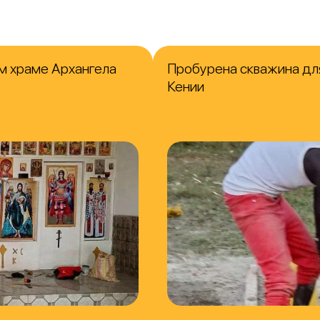
м храме Архангела
Пробурена скважина для
Кении