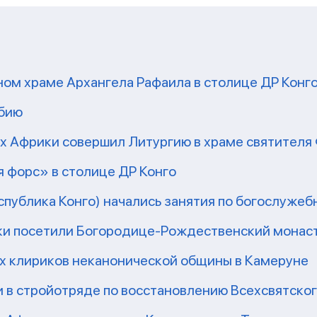
ом храме Архангела Рафаила в столице ДР Конг
мбию
рх Африки совершил Литургию в храме святител
 форс» в столице ДР Конго
еспублика Конго) начались занятия по богослужеб
ки посетили Богородице-Рождественский монаст
их клириков неканонической общины в Камеруне
 в стройотряде по восстановлению Всехсвятско