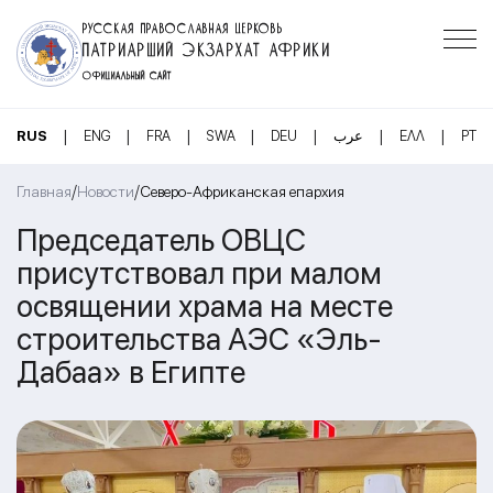
РУССКАЯ ПРАВОСЛАВНАЯ ЦЕРКОВЬ
ПАТРИАРШИЙ ЭКЗАРХАТ АФРИКИ
ОФИЦИАЛЬНЫЙ САЙТ
|
|
|
|
|
|
|
RUS
ENG
FRA
SWA
DEU
عرب
ΕΛΛ
PT
/
/
Главная
Новости
Северо-Африканская епархия
Председатель ОВЦС
присутствовал при малом
освящении храма на месте
строительства АЭС «Эль-
Дабаа» в Египте