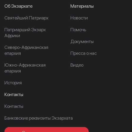
Об Экзархате
Материалы
Cвятейший Патриарх
Новости
Патриарший Экзарх
Помочь
Африки
Документы
Северо-Африканская
епархия
Пресса о нас
Южно-Африканская
Видео
епархия
История
Контакты
Контакты
Банковские реквизиты Экзархата