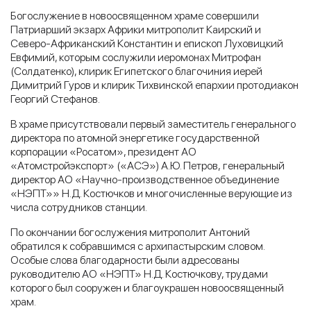
Богослужение в новоосвященном храме совершили
Патриарший экзарх Африки митрополит Каирский и
Северо-Африканский Константин и епископ Луховицкий
Евфимий, которым сослужили иеромонах Митрофан
(Солдатенко), клирик Египетского благочиния иерей
Димитрий Гуров и клирик Тихвинской епархии протодиакон
Георгий Стефанов.
В храме присутствовали первый заместитель генерального
директора по атомной энергетике государственной
корпорации «Росатом», президент АО
«Атомстройэкспорт» («АСЭ») А.Ю. Петров, генеральный
директор АО «Научно-производственное объединение
«НЭПТ»» Н.Д. Костючков и многочисленные верующие из
числа сотрудников станции.
По окончании богослужения митрополит Антоний
обратился к собравшимся с архипастырским словом.
Особые слова благодарности были адресованы
руководителю АО «НЭПТ» Н.Д. Костючкову, трудами
которого был сооружен и благоукрашен новоосвященный
храм.