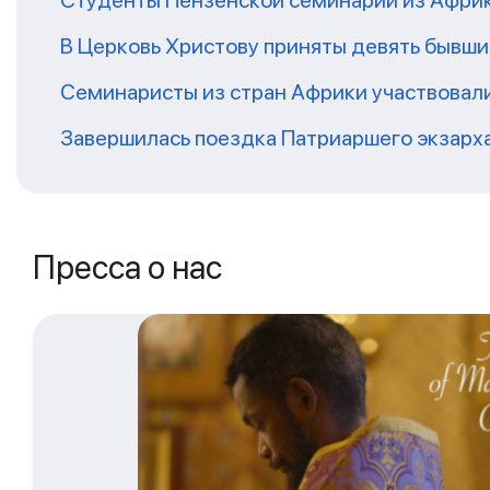
Студенты Пензенской семинарии из Афри
В Церковь Христову приняты девять бывш
Семинаристы из стран Африки участвовали
Завершилась поездка Патриаршего экзарх
Пресса о нас