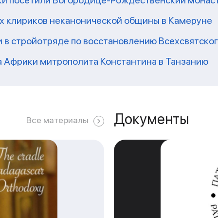
ки посетили Богородице-Рождественский монаст
их клириков неканонической общины в Камеруне
 в стройотряде по восстановлению Всехсвятско
а Африки митрополита Константина в Танзанию
Документы
Все материалы