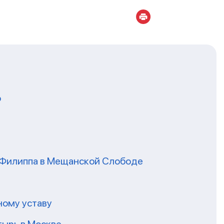
о
я Филиппа в Мещанской Слободе
ному уставу