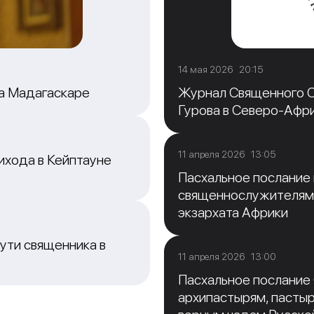
14 мая 2026 20:15
на Мадагаскаре
Журнал Священного С
Гурова в Северо-Афр
11 апреля 2026 13:05
ихода в Кейптауне
Пасхальное послание
священнослужителям
экзархата Африки
ути священника в
11 апреля 2026 13:00
Пасхальное послание
архипастырям, пасты