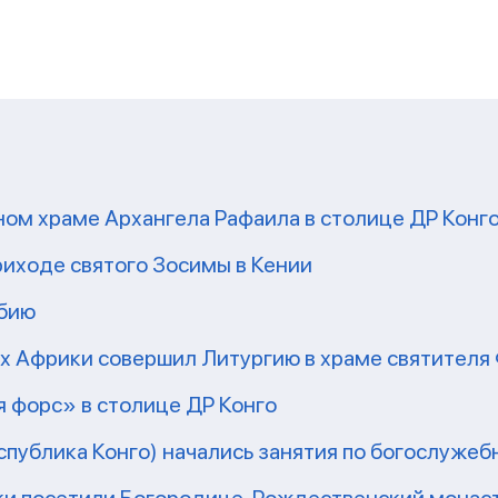
ом храме Архангела Рафаила в столице ДР Конг
риходе святого Зосимы в Кении
мбию
рх Африки совершил Литургию в храме святител
 форс» в столице ДР Конго
еспублика Конго) начались занятия по богослужеб