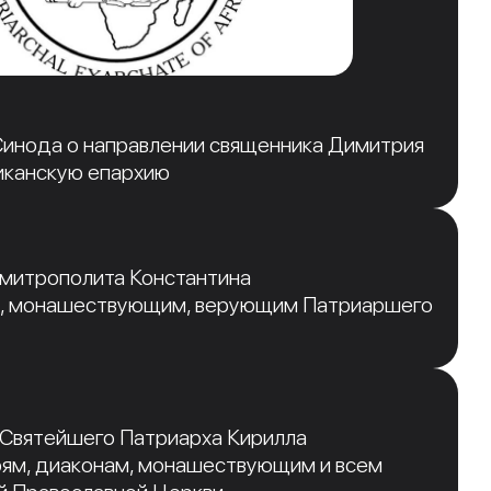
инода о направлении священника Димитрия
иканскую епархию
 митрополита Константина
, монашествующим, верующим Патриаршего
 Святейшего Патриарха Кирилла
рям, диаконам, монашествующим и всем