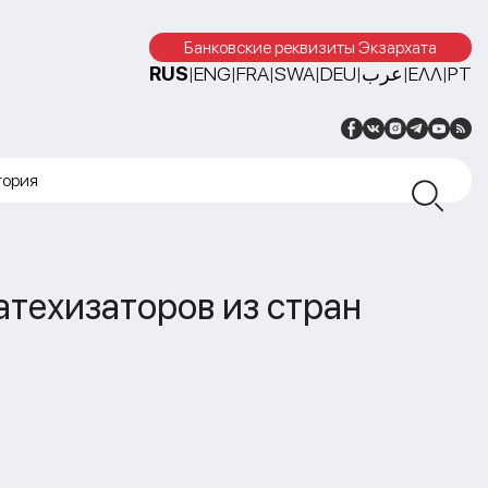
Банковские реквизиты Экзархата
RUS
ENG
FRA
SWA
DEU
عرب
ΕΛΛ
PT
|
|
|
|
|
|
|
тория
атехизаторов из стран