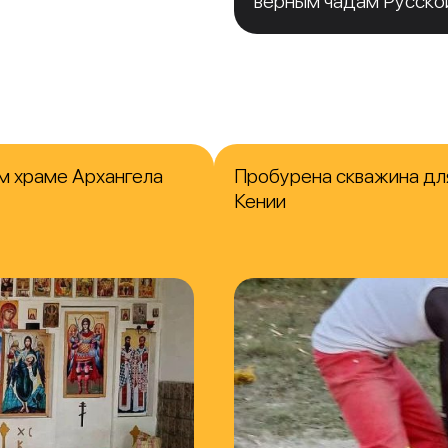
верным чадам Русско
м храме Архангела
Пробурена скважина для
Кении