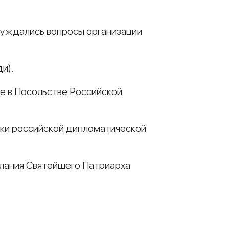
суждались вопросы организации
и).
е в Посольстве Российской
ики российской дипломатической
слания Святейшего Патриарха