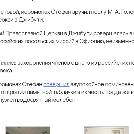
стовой, иеромонах Стефан вручил послу М. А. Гол
еркви в Джибути.
й Православной Церкви в Джибути совершалась в ко
оссийских посольских миссий в Эфиопию, неизменн
ранились захоронения членов одного из российских
века.
еромонах Стефан
совершил
заупокойное поминовен
 открытии памятной таблички в их честь. Тогда же
лужен водосвятный молебен.
и