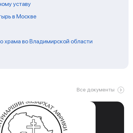
ному уставу
ырь в Москве
го храма во Владимирской области
Все документы