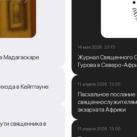
14 мая 2026 20:15
на Мадагаскаре
Журнал Священного С
Гурова в Северо-Афр
11 апреля 2026 13:05
ихода в Кейптауне
Пасхальное послание
священнослужителям
экзархата Африки
ути священника в
11 апреля 2026 13:00