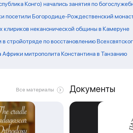
еспублика Конго) начались занятия по богослужеб
ки посетили Богородице-Рождественский монаст
их клириков неканонической общины в Камеруне
 в стройотряде по восстановлению Всехсвятско
а Африки митрополита Константина в Танзанию
Документы
Все материалы