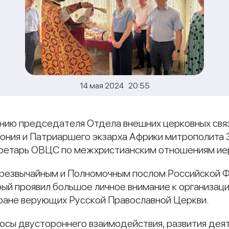
14 мая 2024 20:55
вению председателя Отдела внешних церковных св
ония и Патриаршего экзарха Африки митрополита 
ретарь ОВЦС по межхристианским отношениям иер
 Чрезвычайным и Полномочным послом Российской 
рый проявил большое личное внимание к организаци
ране верующих Русской Православной Церкви.
осы двустороннего взаимодействия, развития дея