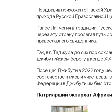
Поздравив прихожан с Пасхой Хри
прихода Русской Православной Ц
Ранее Литургия в традиции Русско
через эту страну пролегал путь р
православного священника.
Так, в г. Таджура до сих пор сох
джибутийском берегу в конце XIX 
Посещая Джибути в 2022 году и
соотечественников и участвовал в
Федерации в Джибути им был отс
Патриарший экзархат Африк