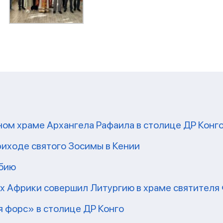
ом храме Архангела Рафаила в столице ДР Конг
риходе святого Зосимы в Кении
мбию
рх Африки совершил Литургию в храме святител
 форс» в столице ДР Конго