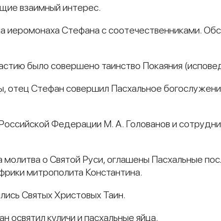
ющие взаимный интерес.
ча иеромонаха Стефана с соотечественниками. Об
астию было совершено таинство Покаяния (исповед
цы, отец Стефан совершил Пасхальное богослужени
Российской Федерации М. А. Голованов и сотрудн
 молитва о Святой Руси, оглашены Пасхальные по
фрики митрополита Константина.
лись Святых Христовых Таин.
н освятил куличи и пасхальные яйца.