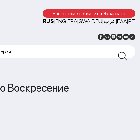
Банковские реквизиты Экзархата
RUS
ENG
FRA
SWA
DEU
عرب
ΕΛΛ
PT
|
|
|
|
|
|
|
тория
во Воскресение