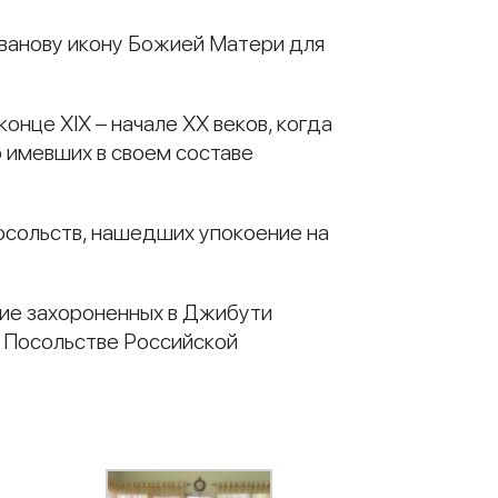
ованову икону Божией Матери для
нце XIX – начале XX веков, когда
о имевших в своем составе
 посольств, нашедших упокоение на
ие захороненных в Джибути
 в Посольстве Российской