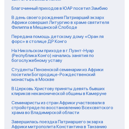
Благочинный приходов в ЮАР посетил Замбию
В день своего рождения Патриарший экзарх
Африки совершил Литургию в храме святителя
Филиппа в Мещанской Слободе
Передана помощь детскому дому «Оран ля
форс» в столице ДР Конго
На Никольском приходе в г. Пуэнт-Нуар
(Республика Конго) начались занятия по
богослужебному уставу
Студенты Пензенской семинарии из Африки
посетили Богородице-Рождественский
монастырь в Москве
В Церковь Христову приняты девять бывших
клириков неканонической общины в Камеруне
Семинаристы из стран Африки участвовали в
стройотряде по восстановлению Всехсвятского
храма во Владимирской области
Завершилась поездка Патриаршего экзарха
Африки митрополита Константина в Танзанию