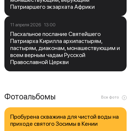
Патриаршего экзархата Африки
11 апреля 2026 13:00
Пасхальное послание Святейшего
Патриарха Кирилла архипастырям,
пастырям, диаконам, монашествующим и
всем верным чадам Русской
Православной Церкви
Фотоальбомы
Все фото
Пробурена скважина для чистой воды на
приходе святого Зосимы в Кении