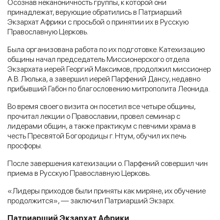
Осознав неканоничность группы, к которой они
принадлежат, верующие обратились в Патриарший
Экзархат Африки с просьбой о принятии их в Русскую
Православную Церковь.
Была организована работа по их подготовке. Катехизацию
общины начал председатель Миссионерского отдела
Экзархата иерей Георгий Максимов, продолжил миссионер
А.В. Люлька, а завершил иерей Парфений Дансу, недавно
прибывший Габон по благословению митрополита Леонида.
Во время своего визита он посетил все четыре общины,
прочитал лекции о Православии, провел семинар с
лидерами общин, а также практикум с певчими храма в
честь Пресвятой Богородицы г. Нтум, обучил их печь
просфоры.
После завершения катехизации о. Парфений совершил чин
приема в Русскую Православную Церковь.
«Лидеры приходов были приняты как миряне, их обучение
продолжится», — заключил Патриарший Экзарх.
Патриарший Экзархат Африки