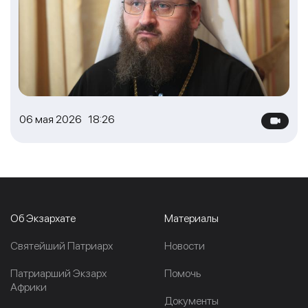
06 мая 2026 18:26
Об Экзархате
Материалы
Cвятейший Патриарх
Новости
Патриарший Экзарх
Помочь
Африки
Документы