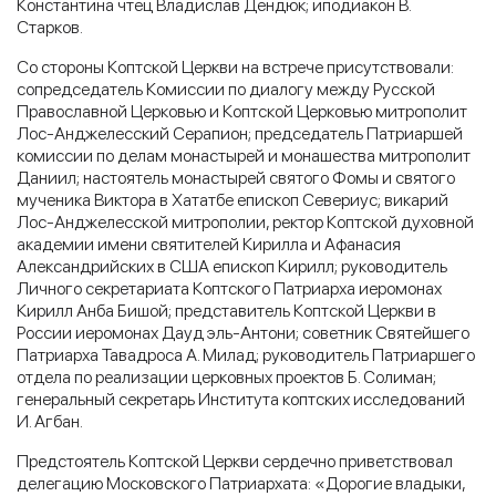
Константина чтец Владислав Дендюк; иподиакон В.
Старков.
Со стороны Коптской Церкви на встрече присутствовали:
сопредседатель Комиссии по диалогу между Русской
Православной Церковью и Коптской Церковью митрополит
Лос-Анджелесский Серапион; председатель Патриаршей
комиссии по делам монастырей и монашества митрополит
Даниил; настоятель монастырей святого Фомы и святого
мученика Виктора в Хататбе епископ Севериус; викарий
Лос-Анджелесской митрополии, ректор Коптской духовной
академии имени святителей Кирилла и Афанасия
Александрийских в США епископ Кирилл; руководитель
Личного секретариата Коптского Патриарха иеромонах
Кирилл Анба Бишой; представитель Коптской Церкви в
России иеромонах Дауд эль-Антони; советник Святейшего
Патриарха Тавадроса А. Милад; руководитель Патриаршего
отдела по реализации церковных проектов Б. Солиман;
генеральный секретарь Института коптских исследований
И. Агбан.
Предстоятель Коптской Церкви сердечно приветствовал
делегацию Московского Патриархата: «Дорогие владыки,