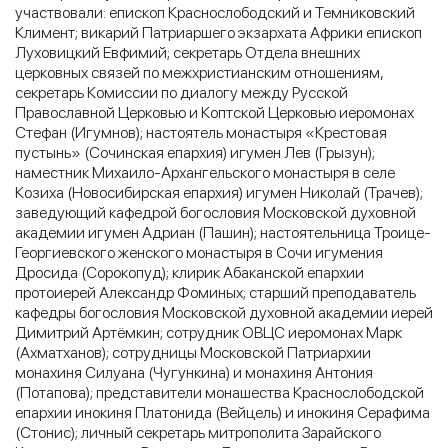
участвовали: епископ Краснослободский и Темниковский
Климент; викарий Патриаршего экзархата Африки епископ
Луховицкий Евфимий; секретарь Отдела внешних
церковных связей по межхристианским отношениям,
секретарь Комиссии по диалогу между Русской
Православной Церковью и Коптской Церковью иеромонах
Стефан (Игумнов); настоятель монастыря «Крестовая
пустынь» (Сочинская епархия) игумен Лев (Грызун);
наместник Михаило-Архангельского монастыря в селе
Козиха (Новосибирская епархия) игумен Николай (Трачев);
заведующий кафедрой богословия Московской духовной
академии игумен Адриан (Пашин); настоятельница Троице-
Георгиевского женского монастыря в Сочи игумения
Дросида (Сорокопуд); клирик Абаканской епархии
протоиерей Александр Фоминых; старший преподаватель
кафедры богословия Московской духовной академии иерей
Димитрий Артёмкин; сотрудник ОВЦС иеромонах Марк
(Ахматханов); сотрудницы Московской Патриархии
монахиня Силуана (Чугункина) и монахиня Антония
(Потапова); представители монашества Краснослободской
епархии инокиня Платонида (Вейцель) и инокиня Серафима
(Стонис); личный секретарь митрополита Зарайского