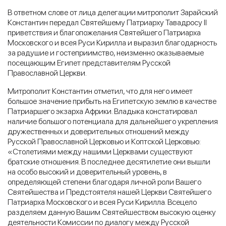
В ответном слове от лица делегации митрополит Зарайский
Константин передал Святейшему Патриарху Тавадросу II
приветствия и благопожелания Святейшего Патриарха
Московского и всея Руси Кирилла и выразил благодарность
за радушие и гостеприимство, неизменно оказываемые
посещающим Египет представителям Русской
Православной Церкви.
Митрополит Константин отметил, что для него имеет
большое значение прибыть на Египетскую землю в качестве
Патриаршего экзарха Африки. Владыка констатировал
наличие большого потенциала для дальнейшего укрепления
дружественных и доверительных отношений между
Русской Православной Церковью и Коптской Церковью:
«Столетиями между нашими Церквами существуют
братские отношения. В последнее десятилетие они вышли
на особо высокий и доверительный уровень, в
определяющей степени благодаря личной роли Вашего
Святейшества и Предстоятеля нашей Церкви Святейшего
Патриарха Московского и всея Руси Кирилла. Всецело
разделяем данную Вашим Святейшеством высокую оценку
деятельности Комиссии по диалогу между Русской