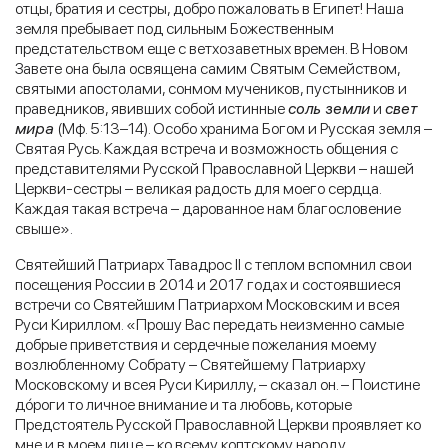
отцы, братия и сестры, добро пожаловать в Египет! Наша
земля пребывает под сильным Божественным
предстательством еще с ветхозаветных времен. В Новом
Завете она была освящена самим Святым Семейством,
святыми апостолами, сонмом мучеников, пустынников и
праведников, явивших собой истинные
соль земли
и
свет
мира
(Мф. 5:13–14). Особо хранима Богом и Русская земля –
Святая Русь. Каждая встреча и возможность общения с
представителями Русской Православной Церкви – нашей
Церкви-сестры – великая радость для моего сердца.
Каждая такая встреча – дарованное нам благословение
свыше».
Святейший Патриарх Тавадрос II с теплом вспомнил свои
посещения России в 2014 и 2017 годах и состоявшиеся
встречи со Святейшим Патриархом Московским и всея
Руси Кириллом. «Прошу Вас передать неизменно самые
добрые приветствия и сердечные пожелания моему
возлюбленному Собрату – Святейшему Патриарху
Московскому и всея Руси Кириллу, – сказал он. – Поистине
дóроги то личное внимание и та любовь, которые
Предстоятель Русской Православной Церкви проявляет ко
мне и в моем лице – ко всему коптскому народу,