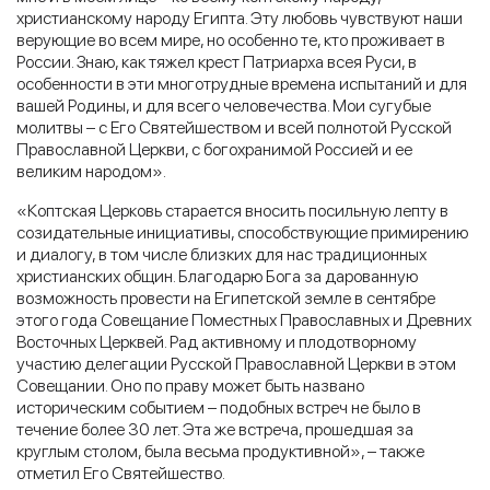
христианскому народу Египта. Эту любовь чувствуют наши
верующие во всем мире, но особенно те, кто проживает в
России. Знаю, как тяжел крест Патриарха всея Руси, в
особенности в эти многотрудные времена испытаний и для
вашей Родины, и для всего человечества. Мои сугубые
молитвы – с Его Святейшеством и всей полнотой Русской
Православной Церкви, с богохранимой Россией и ее
великим народом».
«Коптская Церковь старается вносить посильную лепту в
созидательные инициативы, способствующие примирению
и диалогу, в том числе близких для нас традиционных
христианских общин. Благодарю Бога за дарованную
возможность провести на Египетской земле в сентябре
этого года Совещание Поместных Православных и Древних
Восточных Церквей. Рад активному и плодотворному
участию делегации Русской Православной Церкви в этом
Совещании. Оно по праву может быть названо
историческим событием – подобных встреч не было в
течение более 30 лет. Эта же встреча, прошедшая за
круглым столом, была весьма продуктивной», – также
отметил Его Святейшество.