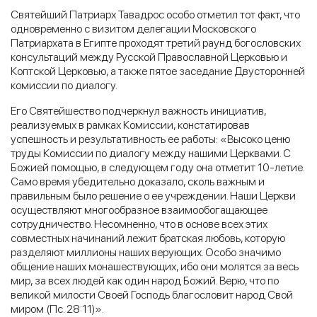
Святейший Патриарх Тавадрос особо отметил тот факт, что
одновременно с визитом делегации Московского
Патриархата в Египте проходят третий раунд богословских
консультаций между Русской Православной Церковью и
Коптской Церковью, а также пятое заседание Двусторонней
комиссии по диалогу.
Его Святейшество подчеркнул важность инициатив,
реализуемых в рамках Комиссии, констатировав
успешность и результативность ее работы: «Высоко ценю
труды Комиссии по диалогу между нашими Церквами. С
Божией помощью, в следующем году она отметит 10-летие.
Само время убедительно доказало, сколь важным и
правильным было решение о ее учреждении. Наши Церкви
осуществляют многообразное взаимообогащающее
сотрудничество. Несомненно, что в основе всех этих
совместных начинаний лежит братская любовь, которую
разделяют миллионы наших верующих. Особо значимо
общение наших монашествующих, ибо они молятся за весь
мир, за всех людей как один народ Божий. Верю, что по
великой милости Своей Господь благословит народ Свой
миром (Пс. 28:11)».