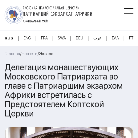
РУССКАЯ ПРАВОСЛАВНАЯ ЦЕРКОВЬ
ПАТРИАРШИЙ ЭКЗАРХАТ АФРИКИ
ОФИЦИАЛЬНЫЙ САЙТ
|
|
|
|
|
|
|
RUS
ENG
FRA
SWA
DEU
عرب
ΕΛΛ
PT
/
/
Главная
Новости
Экзарх
Делегация монашествующих
Московского Патриархата во
главе с Патриаршим экзархом
Африки встретилась с
Предстоятелем Коптской
Церкви