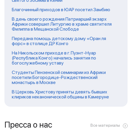
святого Зосимы в Кении
Благочинный приходов в ЮАР посетил Замбию
В день своего рождения Патриарший экзарх
Африки совершил Литургию в храме святителя
Филиппа в Мещанской Слободе
Передана помощь детскому дому «Оран ля
форс» в столице ДР Конго
На Никольском приходе в г. Пуэнт-Нуар
(Республика Конго) начались занятия по
богослужебному уставу
Студенты Пензенской семинарии из Африки
посетили Богородице-Рождественский
монастырь в Москве
В Церковь Христову приняты девять бывших
клириков неканонической общины в Камеруне
Пресса о нас
Все материалы