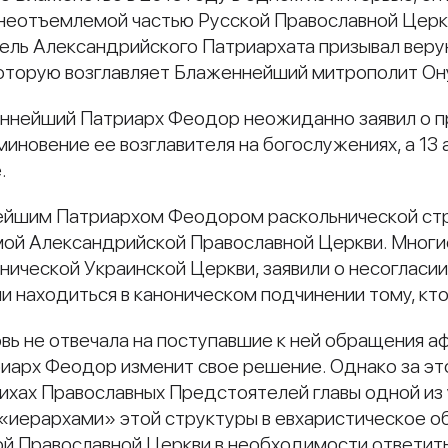
 неотъемлемой частью Русской Православной Церк
тель Александрийского Патриархата призывал вер
которую возглавляет Блаженнейший митрополит О
еннейший Патриарх Феодор неожиданно заявил о п
иновение ее возглавителя на богослужениях, а 13 а
.
нейшим Патриархом Феодором раскольнической стр
самой Александрийской Православной Церкви. Мно
онической Украинской Церкви, заявили о несогласи
и находиться в каноническом подчинении тому, кто 
вь не отвечала на поступавшие к ней обращения а
иарх Феодор изменит свое решение. Однако за эт
ихах Православных Предстоятелей главы одной из 
ми «иерархами» этой структуры в евхаристическое 
й Православной Церкви в необходимости ответить