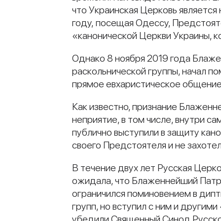
что Украинская Церковь является
году, посещая Одессу, Предстоя
«канонической Церкви Украины, 
Однако 8 ноября 2019 года Блаж
раскольнической группы, начал пом
прямое евхаристическое общение
Как известно, признание Блажен
неприятие, в том числе, внутри 
публично выступили в защиту кан
своего Предстоятеля и не захотел
В течение двух лет Русская Церко
ожидала, что Блаженнейший Патр
ограничился поминовением в дипт
групп, но вступил с ним и други
убедили Священный Синод Русско