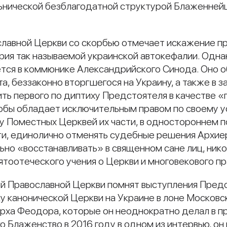
ольнической безблагодатной структурой Блаженне
лавной Церкви со скорбью отмечает искажение пр
рия так называемой украинской автокефалии. Одн
тся в коммюнике Александрийского Синода. Оно о
, беззаконно вторгшегося на Украину, а также в з
ть первого по диптиху Предстоятеля в качестве «п
кобы обладает исключительным правом по своему 
 у Поместных Церквей их части, в одностороннем 
ти, единолично отменять судебные решения Архие
ьно «восстанавливать» в священном сане лиц, нико
тоотеческого учения о Церкви и многовекового п
й Православной Церкви помнят выступления Пред
 канонической Церкви на Украине в лоне Московск
рха Феодора, которые он неоднократно делал в п
о Блаженство в 2016 году в одном из интервью, он