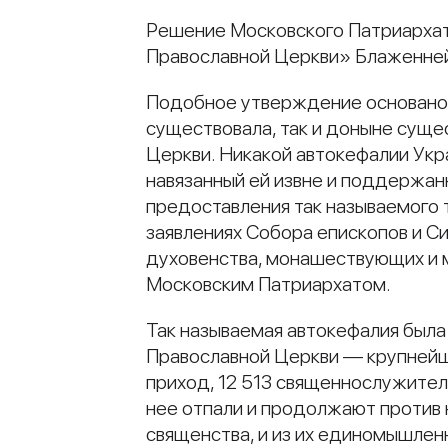
Решение Московского Патриархат
Православной Церкви» Блаженне
Подобное утверждение основано 
существовала, так и доныне суще
Церкви. Никакой автокефалии Укра
навязанный ей извне и поддержа
предоставления так называемого 
заявлениях Собора епископов и С
духовенства, монашествующих и 
Московским Патриархатом.
Так называемая автокефалия был
Православной Церкви — крупнейше
приход, 12 513 священнослужител
нее отпали и продолжают против 
священства, и из их единомышлен