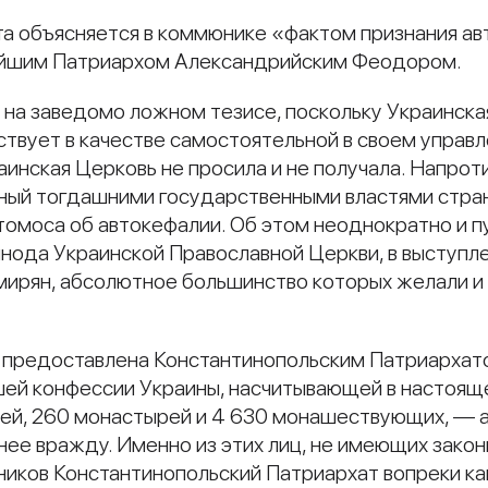
а объясняется в коммюнике «фактом признания ав
йшим Патриархом Александрийским Феодором.
на заведомо ложном тезисе, поскольку Украинска
ствует в качестве самостоятельной в своем управ
инская Церковь не просила и не получала. Напрот
нный тогдашними государственными властями стра
томоса об автокефалии. Об этом неоднократно и п
инода Украинской Православной Церкви, в выступл
мирян, абсолютное большинство которых желали и
а предоставлена Константинопольским Патриархат
й конфессии Украины, насчитывающей в настоящее
ей, 260 монастырей и 4 630 монашествующих, — а 
нее вражду. Именно из этих лиц, не имеющих закон
ников Константинопольский Патриархат вопреки к