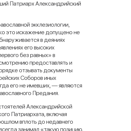
йший Патриарх Александрийский
авославной экклезиологии,
ако это искажение допущено не
бнаруживается в деяниях
аявлениях его высоких
ервого без равных» в
усмотрению предоставлять и
порядке отзывать документы
рейских Соборов иных
гда его не имевших, — являются
равославного Предания.
стоятелей Александрийской
ого Патриархата, включая
рошлом вплоть до недавнего
 всегда занимал «такую позицию,