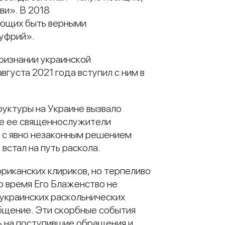
ви». В 2018
ующих быть верными
нуфрий».
ризнании украинской
вгуста 2021 года вступил с ним в
уктуры на Украине вызвало
гие ее священнослужители
и с явно незаконным решением
встал на путь раскола.
фриканских клириков, но терпеливо
о время Его Блаженство не
украинских раскольнических
общение. Эти скорбные события
 на поступившие обращения и