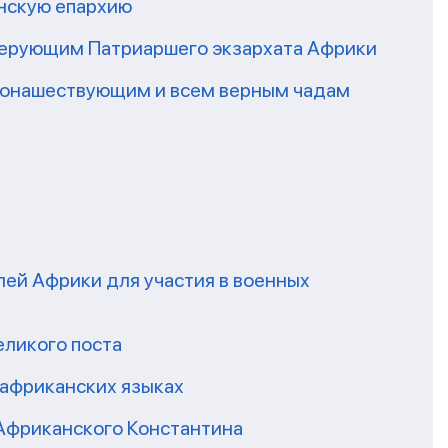
нскую епархию
верующим Патриаршего экзархата Африки
 монашествующим и всем верным чадам
ей Африки для участия в военных
еликого поста
 африканских языках
Африканского Константина