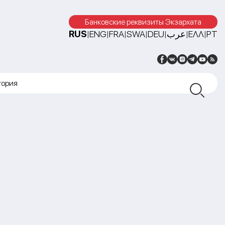
Банковские реквизиты Экзархата
RUS
ENG
FRA
SWA
DEU
عرب
ΕΛΛ
PT
|
|
|
|
|
|
|
тория