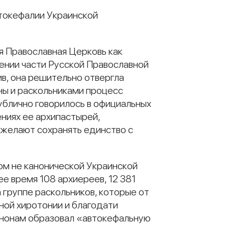
токефалии Украинской
я Православная Церковь как
лении части Русской Православной
ив, она решительно отвергла
ны и раскольниками процесс
ублично говорилось в официальных
ениях ее архипастырей,
 желают сохранять единство с
ом не канонической Украинской
 время 108 архиереев, 12 381
группе раскольников, которые от
ной хиротонии и благодати
анонам образовал «автокефальную