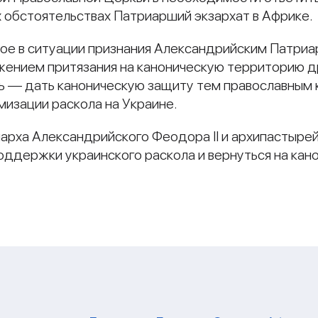
х обстоятельствах Патриарший экзархат в Африке.
ое в ситуации признания Александрийским Патриа
ажением притязания на каноническую территорию 
ь — дать каноническую защиту тем православным 
мизации раскола на Украине.
рха Александрийского Феодора II и архипастыре
оддержки украинского раскола и вернуться на кано