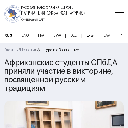
РУССКАЯ ПРАВОСЛАВНАЯ ЦЕРКОВЬ
ПАТРИАРШИЙ ЭКЗАРХАТ АФРИКИ
ОФИЦИАЛЬНЫЙ САЙТ
|
|
|
|
|
|
|
RUS
ENG
FRA
SWA
DEU
عرب
ΕΛΛ
PT
/
/
Главная
Новости
Культура и образование
Африканские студенты СПбДА
приняли участие в викторине,
посвященной русским
традициям