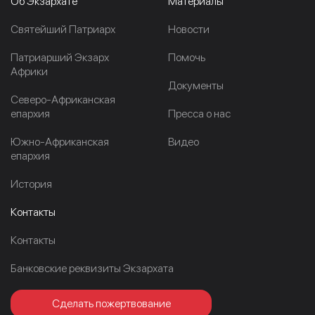
Об Экзархате
Материалы
Cвятейший Патриарх
Новости
Патриарший Экзарх
Помочь
Африки
Документы
Северо-Африканская
епархия
Пресса о нас
Южно-Африканская
Видео
епархия
История
Контакты
Контакты
Банковские реквизиты Экзархата
Сделать пожертвование