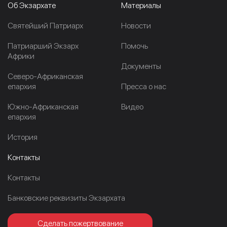
Об Экзархате
Материалы
Cвятейший Патриарх
Новости
Патриарший Экзарх
Помочь
Африки
Документы
Северо-Африканская
епархия
Пресса о нас
Южно-Африканская
Видео
епархия
История
Контакты
Контакты
Банковские реквизиты Экзархата
Сделать пожертвование