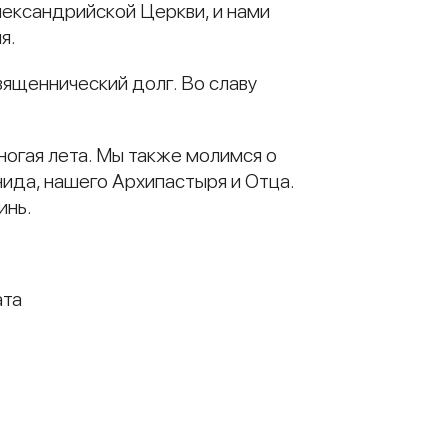
лександрийской Церкви, и нами
я.
вященнический долг. Во славу
ногая лета. Мы также молимся о
ида, нашего Архипастыря и Отца.
инь.
ата