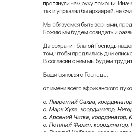
протянули нам руку помощи. Инач
так и управлял бы архиерей, не 
Мы обязуемся быть верными, пред
Божию мы будем созидать и разви
Да сохранит благой Господь нашег
том, чтобы продлились дни епис
В согласии с ним мы будем трудит
Ваши сыновья о Господе,
от имени всего африканского дух
о. Лаврентий Саква, координатор
о. Марк Хуле, координатор, Ниге
о. Арсений Читва, координатор, 
о. Потапий Филип, координатор,