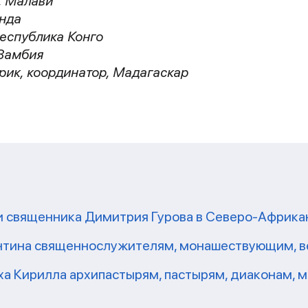
, Малави
анда
Республика Конго
 Замбия
рик, координатор, Мадагаскар
и священника Димитрия Гурова в Северо-Африка
антина священнослужителям, монашествующим, 
ха Кирилла архипастырям, пастырям, диаконам,