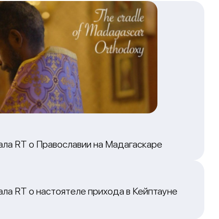
ала RT о Православии на Мадагаскаре
ла RT о настоятеле прихода в Кейптауне