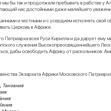
е мы бы так и продолжали пребывать в рабстве у А
считающий нас достойными даже малейшего уважени
анными и честными и с усердием исполнять свой с
вать Церковь в Африке.
о Патриарха всея Руси Кирилла и да дарует ему м
копского служения Высокопреосвященнейшего Леон
ься, дабы освободить Африку от раскольников. Ам
овенства Экзархата Африки Московского Патриарх
, Танзания
рия
Кения
 Кения