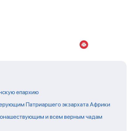
нскую епархию
верующим Патриаршего экзархата Африки
 монашествующим и всем верным чадам