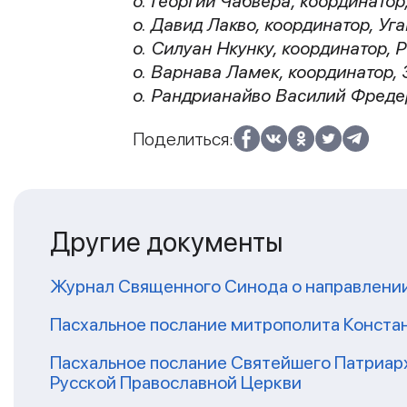
о. Георгий Чабвера, координатор
о. Давид Лакво, координатор, Уг
о. Силуан Нкунку, координатор, 
о. Варнава Ламек, координатор,
о. Рандрианайво Василий Фреде
Поделиться:
Другие документы
Журнал Священного Синода о направлени
Пасхальное послание митрополита Конст
Пасхальное послание Святейшего Патриар
Русской Православной Церкви