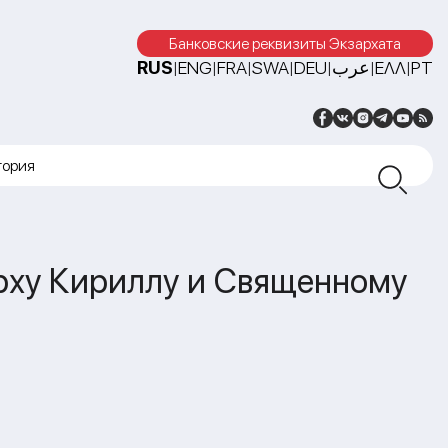
Банковские реквизиты Экзархата
RUS
ENG
FRA
SWA
DEU
عرب
ΕΛΛ
PT
|
|
|
|
|
|
|
тория
рху Кириллу и Священному