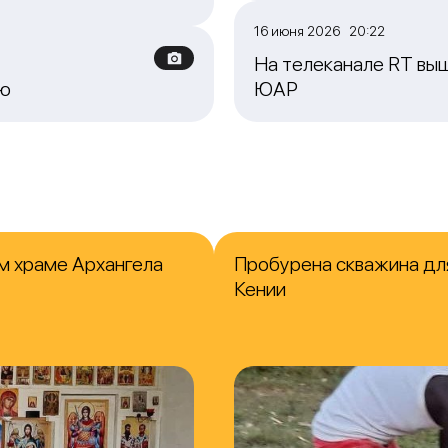
16 июня 2026 20:22
На телеканале RT выш
ию
ЮАР
м храме Архангела
Пробурена скважина для
Кении