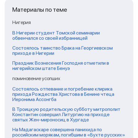
Материалы по теме
Нигерия
В Нигерии студент Томской семинарии
обвенчался со своей избранницей
Состоялось таинство Брака на Георгиевском
приходе в Нигерии
Праздник Вознесения Господня отметили в
нигерийском штате Бенуэ
поминовение усопших
Состоялось отпевание и погребение клирика
прихода Рождества Христова в Бенине чтеца
Иеронима Ассонгба
В Троицкую родительскую субботу митрополит
Константин совершил Литургию на приходе
святых Жен-мироносиц в Хургаде
На Мадагаскаре совершена панихида по
российским морякам, погибшим в «Бухте русских»