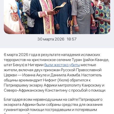
30 марта 2026 18:57
6 марта 2026 года в результате нападения исламских
террористов на христианское селение Туран (район Кванде,
штат Бенуэ) в Нигерии
были жестоко убиты
местные
жители, включая двух прихожан Русской Православной
Церкви — Иоанна Акуле и Даниила Ахемба. Настоятель
общины архимандрит Нифонт (Хюле) обратился к
Патриаршему экзарху Африки митрополиту Каирскому и
Северо-Африканскому Константину с просьбой о помощи.
Благодаря всем неравнодушным на сайте Патриаршего
экзархата Африки были собраны средства для оказания
гуманитарной помощи пострадавшим и потерявшим