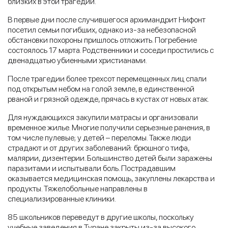
близких в этой трагедии.
В первые дни после случившегося архимандрит Нифонт
посетил семьи погибших, однако из-за небезопасной
обстановки похороны пришлось отложить. Погребение
состоялось 17 марта. Родственники и соседи простились с
двенадцатью убиенными христианами.
После трагедии более трехсот перемещенных лиц спали
под открытым небом на голой земле, в единственной
рваной и грязной одежде, прячась в кустах от новых атак.
Для нуждающихся закупили матрасы и организовали
временное жилье. Многие получили серьезные ранения, в
том числе пулевые; у детей – переломы. Также люди
страдают и от других заболеваний: брюшного тифа,
малярии, дизентерии. Большинство детей были заражены
паразитами и испытывали боль. Пострадавшим
оказывается медицинская помощь, закуплены лекарства и
продукты. Тяжелобольные направлены в
специализированные клиники.
85 школьников переведут в другие школы, поскольку
учебные заведения в Туране закрыты из-за высокого