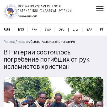
РУССКАЯ ПРАВОСЛАВНАЯ ЦЕРКОВЬ
ПАТРИАРШИЙ ЭКЗАРХАТ АФРИКИ
ОФИЦИАЛЬНЫЙ САЙТ
|
|
|
|
|
|
|
RUS
ENG
FRA
SWA
DEU
عرب
ΕΛΛ
PT
/
/
Главная
Новости
Северо-Африканская епархия
В Нигерии состоялось
погребение погибших от рук
исламистов христиан