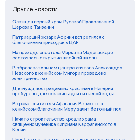
Другие новости
Освящен первый храм Русской Православной
Церкви в Танзании
Патриарший экзарх Африки встретился с
благочинным приходов в ЦАР
На приходе апостола Марка на Мадагаскаре
состоялось открытие швейной школы
В образовательном центре святого Александра
Невского в кенийском Мигори проведено
электричество
Для нужд пострадавших христиан в Нигерии
пробурены две скважины для питьевой воды
В храме святителя Афанасия Великого в
кенийском благочинии Меру залит бетонный пол
Начато строительство кровли храма
священномученика Киприана Карфагенского в
Кении
Приобретен участок земли для прихода апостола