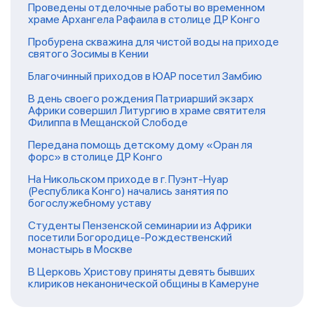
Проведены отделочные работы во временном
храме Архангела Рафаила в столице ДР Конго
Пробурена скважина для чистой воды на приходе
святого Зосимы в Кении
Благочинный приходов в ЮАР посетил Замбию
В день своего рождения Патриарший экзарх
Африки совершил Литургию в храме святителя
Филиппа в Мещанской Слободе
Передана помощь детскому дому «Оран ля
форс» в столице ДР Конго
На Никольском приходе в г. Пуэнт-Нуар
(Республика Конго) начались занятия по
богослужебному уставу
Студенты Пензенской семинарии из Африки
посетили Богородице-Рождественский
монастырь в Москве
В Церковь Христову приняты девять бывших
клириков неканонической общины в Камеруне