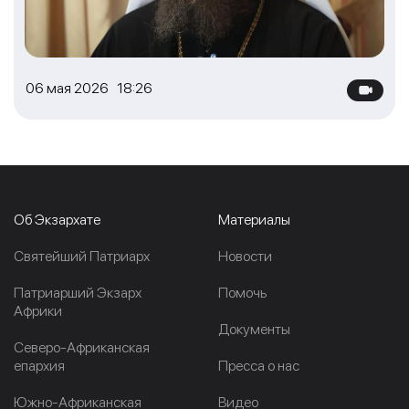
06 мая 2026 18:26
Об Экзархате
Материалы
Cвятейший Патриарх
Новости
Патриарший Экзарх
Помочь
Африки
Документы
Северо-Африканская
епархия
Пресса о нас
Южно-Африканская
Видео