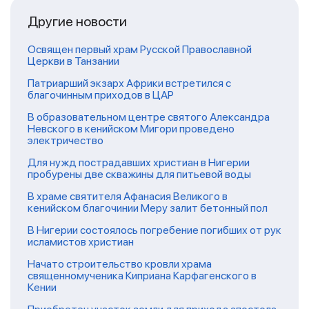
Другие новости
Освящен первый храм Русской Православной
Церкви в Танзании
Патриарший экзарх Африки встретился с
благочинным приходов в ЦАР
В образовательном центре святого Александра
Невского в кенийском Мигори проведено
электричество
Для нужд пострадавших христиан в Нигерии
пробурены две скважины для питьевой воды
В храме святителя Афанасия Великого в
кенийском благочинии Меру залит бетонный пол
В Нигерии состоялось погребение погибших от рук
исламистов христиан
Начато строительство кровли храма
священномученика Киприана Карфагенского в
Кении