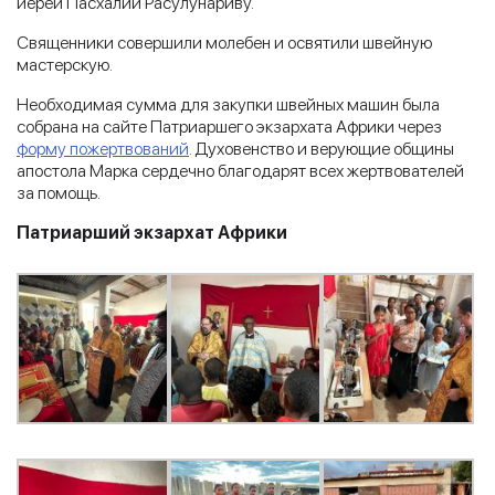
иерей Пасхалий Расулунариву.
Священники совершили молебен и освятили швейную
мастерскую.
Необходимая сумма для закупки швейных машин была
собрана на сайте Патриаршего экзархата Африки через
форму пожертвований
. Духовенство и верующие общины
апостола Марка сердечно благодарят всех жертвователей
за помощь.
Патриарший экзархат Африки