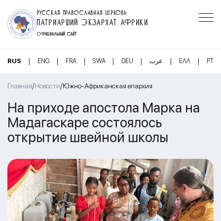
РУССКАЯ ПРАВОСЛАВНАЯ ЦЕРКОВЬ
ПАТРИАРШИЙ ЭКЗАРХАТ АФРИКИ
ОФИЦИАЛЬНЫЙ САЙТ
|
|
|
|
|
|
|
RUS
ENG
FRA
SWA
DEU
عرب
ΕΛΛ
PT
/
/
Главная
Новости
Южно-Африканская епархия
На приходе апостола Марка на
Мадагаскаре состоялось
открытие швейной школы