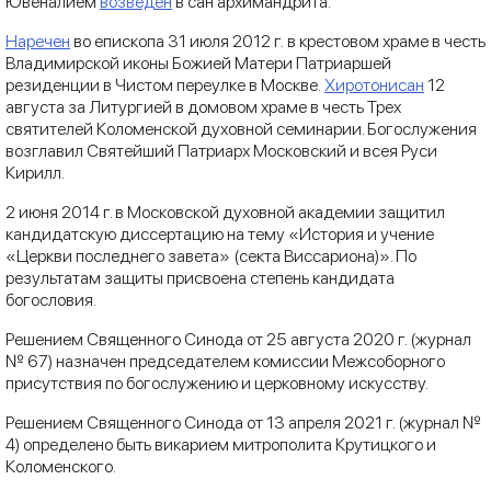
Ювеналием
возведен
в сан архимандрита.
Наречен
во епископа 31 июля 2012 г. в крестовом храме в честь
Владимирской иконы Божией Матери Патриаршей
резиденции в Чистом переулке в Москве.
Хиротонисан
12
августа за Литургией в домовом храме в честь Трех
святителей Коломенской духовной семинарии. Богослужения
возглавил Святейший Патриарх Московский и всея Руси
Кирилл.
2 июня 2014 г. в Московской духовной академии защитил
кандидатскую диссертацию на тему «История и учение
«Церкви последнего завета» (секта Виссариона)». По
результатам защиты присвоена степень кандидата
богословия.
Решением Священного Синода от 25 августа 2020 г. (журнал
№ 67) назначен председателем комиссии Межсоборного
присутствия по богослужению и церковному искусству.
Решением Священного Синода от 13 апреля 2021 г. (журнал №
4) определено быть викарием митрополита Крутицкого и
Коломенского.