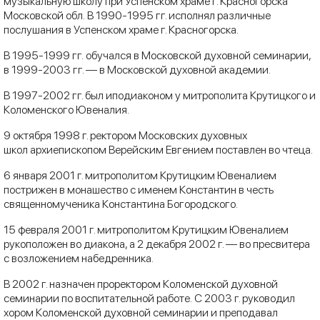
музыкальную школу при Успенском храме г. Красногорска
Московской обл. В 1990-1995 гг. исполнял различные
послушания в Успенском храме г. Красногорска.
В 1995-1999 гг. обучался в Московской духовной семинарии,
в 1999-2003 гг. — в Московской духовной академии.
В 1997-2002 гг. был иподиаконом у митрополита Крутицкого и
Коломенского Ювеналия.
9 октября 1998 г. ректором Московских духовных
школ архиепископом Верейским Евгением поставлен во чтеца.
6 января 2001 г. митрополитом Крутицким Ювеналием
пострижен в монашество с именем Константин в честь
священномученика Константина Богородского.
15 февраля 2001 г. митрополитом Крутицким Ювеналием
рукоположен во диакона, а 2 декабря 2002 г. — во пресвитера
с возложением набедренника.
В 2002 г. назначен проректором Коломенской духовной
семинарии по воспитательной работе. С 2003 г. руководил
хором Коломенской духовной семинарии и преподавал