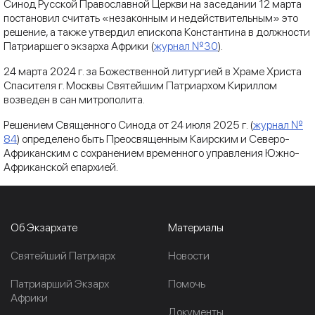
Синод Русской Православной Церкви на заседании 12 марта
постановил считать «незаконным и недействительным» это
решение, а также утвердил епископа Константина в должности
Патриаршего экзарха Африки (
журнал №30
).
24 марта 2024 г. за Божественной литургией в Храме Христа
Спасителя г. Москвы Святейшим Патриархом Кириллом
возведен в сан митрополита.
Решением Священного Синода от 24 июля 2025 г. (
журнал №
84
) определено быть Преосвященным Каирским и Северо-
Африканским с сохранением временного управления Южно-
Африканской епархией.
Об Экзархате
Материалы
Cвятейший Патриарх
Новости
Патриарший Экзарх
Помочь
Африки
Документы